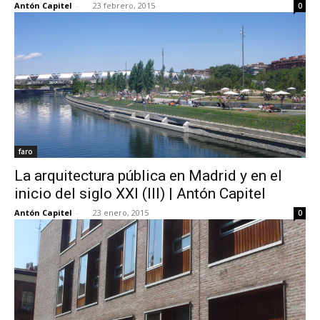
Antón Capitel
-
23 febrero, 2015
0
faro
La arquitectura pública en Madrid y en el
inicio del siglo XXI (III) | Antón Capitel
Antón Capitel
-
23 enero, 2015
0