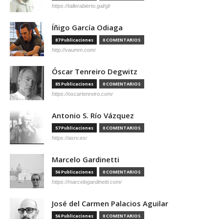
https://tallerabierto.gal/gl/
Íñigo García Odiaga
87 Publicaciones
0 COMENTARIOS
http://vaumm.com/
Óscar Tenreiro Degwitz
85 Publicaciones
0 COMENTARIOS
https://oscartenreiro.com/
Antonio S. Río Vázquez
57 Publicaciones
0 COMENTARIOS
https://asrv.es/
Marcelo Gardinetti
56 Publicaciones
0 COMENTARIOS
https://marcelogardinetti.com/
José del Carmen Palacios Aguilar
56 Publicaciones
0 COMENTARIOS