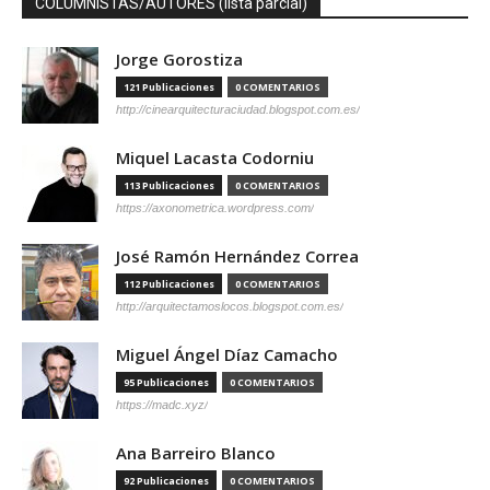
COLUMNISTAS/AUTORES (lista parcial)
Jorge Gorostiza
121 Publicaciones
0 COMENTARIOS
http://cinearquitecturaciudad.blogspot.com.es/
Miquel Lacasta Codorniu
113 Publicaciones
0 COMENTARIOS
https://axonometrica.wordpress.com/
José Ramón Hernández Correa
112 Publicaciones
0 COMENTARIOS
http://arquitectamoslocos.blogspot.com.es/
Miguel Ángel Díaz Camacho
95 Publicaciones
0 COMENTARIOS
https://madc.xyz/
Ana Barreiro Blanco
92 Publicaciones
0 COMENTARIOS