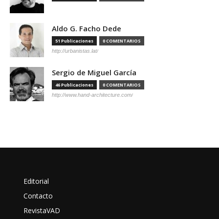
Aldo G. Facho Dede
51 Publicaciones
0 COMENTARIOS
http://urbanistas.lat/
Sergio de Miguel García
46 Publicaciones
0 COMENTARIOS
http://www.hand-architecture.com/
Editorial
Contacto
RevistaVAD