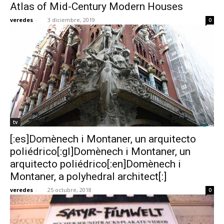
Atlas of Mid-Century Modern Houses
veredes
-
3 diciembre, 2019
0
tv
[:es]Domènech i Montaner, un arquitecto
poliédrico[:gl]Domènech i Montaner, un
arquitecto poliédrico[:en]Domènech i
Montaner, a polyhedral architect[:]
veredes
-
25 octubre, 2018
0