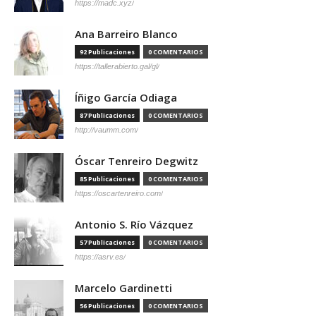
https://madc.xyz/
Ana Barreiro Blanco
92 Publicaciones
0 COMENTARIOS
https://tallerabierto.gal/gl/
Íñigo García Odiaga
87 Publicaciones
0 COMENTARIOS
http://vaumm.com/
Óscar Tenreiro Degwitz
85 Publicaciones
0 COMENTARIOS
https://oscartenreiro.com/
Antonio S. Río Vázquez
57 Publicaciones
0 COMENTARIOS
https://asrv.es/
Marcelo Gardinetti
56 Publicaciones
0 COMENTARIOS