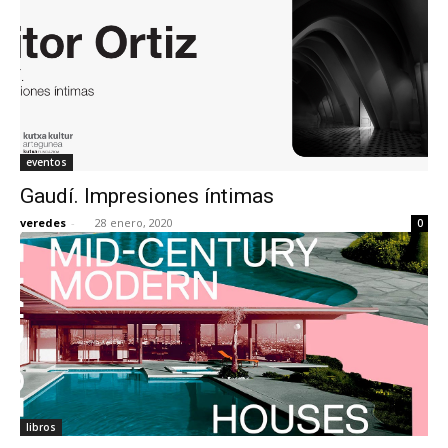
eventos
Gaudí. Impresiones íntimas
veredes
-
28 enero, 2020
0
libros