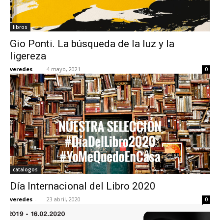
libros
Gio Ponti. La búsqueda de la luz y la
ligereza
veredes
-
4 mayo, 2021
0
catalogos
Día Internacional del Libro 2020
veredes
-
23 abril, 2020
0