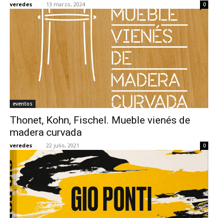
veredes
-
13 marzo, 2024
0
[:]
eventos
Thonet, Kohn, Fischel. Mueble vienés de
madera curvada
veredes
-
22 julio, 2021
0