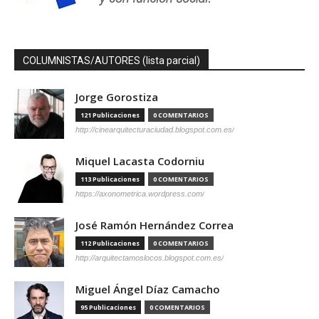
COLUMNISTAS/AUTORES (lista parcial)
Jorge Gorostiza
121 Publicaciones
0 COMENTARIOS
http://cinearquitecturaciudad.blogspot.com.es/
Miquel Lacasta Codorniu
113 Publicaciones
0 COMENTARIOS
https://axonometrica.wordpress.com/
José Ramón Hernández Correa
112 Publicaciones
0 COMENTARIOS
http://arquitectamoslocos.blogspot.com.es/
Miguel Ángel Díaz Camacho
95 Publicaciones
0 COMENTARIOS