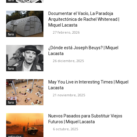
faro
Documentar el Vacío, La Paradoja
Arquitectónica de Rachel Whiteread |
Miquel Lacasta
27 febrero, 2026
faro
¿Dónde está Joseph Beuys? | Miquel
Lacasta
26 diciembre, 2025
faro
May You Live in Interesting Times | Miquel
Lacasta
21 noviembre, 2025
faro
Nuevos Pasados para Substituir Viejos
Futuros | Miquel Lacasta
6 octubre, 2025
artículos