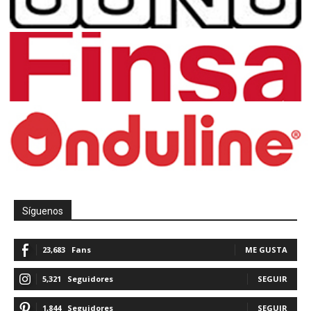
Síguenos
23,683
Fans
ME GUSTA
5,321
Seguidores
SEGUIR
1,844
Seguidores
SEGUIR