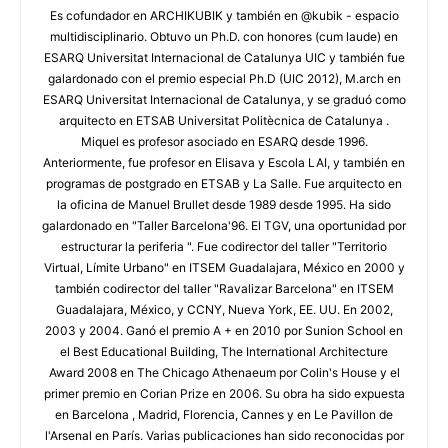
Es cofundador en ARCHIKUBIK y también en @kubik - espacio
multidisciplinario. Obtuvo un Ph.D. con honores (cum laude) en
ESARQ Universitat Internacional de Catalunya UIC y también fue
galardonado con el premio especial Ph.D (UIC 2012), M.arch en
ESARQ Universitat Internacional de Catalunya, y se graduó como
arquitecto en ETSAB Universitat Politècnica de Catalunya .
Miquel es profesor asociado en ESARQ desde 1996.
Anteriormente, fue profesor en Elisava y Escola LAI, y también en
programas de postgrado en ETSAB y La Salle. Fue arquitecto en
la oficina de Manuel Brullet desde 1989 desde 1995. Ha sido
galardonado en "Taller Barcelona'96. El TGV, una oportunidad por
estructurar la periferia ". Fue codirector del taller "Territorio
Virtual, Límite Urbano" en ITSEM Guadalajara, México en 2000 y
también codirector del taller "Ravalizar Barcelona" en ITSEM
Guadalajara, México, y CCNY, Nueva York, EE. UU. En 2002,
2003 y 2004. Ganó el premio A + en 2010 por Sunion School en
el Best Educational Building, The International Architecture
Award 2008 en The Chicago Athenaeum por Colin's House y el
primer premio en Corian Prize en 2006. Su obra ha sido expuesta
en Barcelona , Madrid, Florencia, Cannes y en Le Pavillon de
l'Arsenal en París. Varias publicaciones han sido reconocidas por