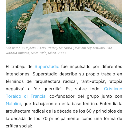
[:]
Life without Objects. LANG, Peter y MENKING, William Superstudio, Life
without objects, Skira Turín, Milan, 2003.
El trabajo de
Superstudio
fue impulsado por diferentes
intenciones. Superstudio describe su propio trabajo en
términos de ‘arquitectura radical’, ‘anti-utopía’, ‘utopía
negativa’, o ‘de guerrilla’. Es, sobre todo,
Cristiano
Toraldo di Francia
, co-fundador del grupo junto con
Natalini
, que trabajaron en esta base teórica. Entendía la
arquitectura radical de la década de los 60 y principios de
la década de los 70 principalmente como una forma de
crítica social: