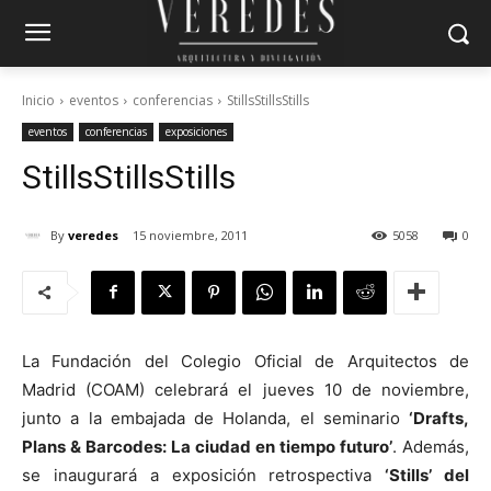
Inicio
eventos
conferencias
StillsStillsStills
eventos
conferencias
exposiciones
Stills
Stills
Stills
By
veredes
15 noviembre, 2011
5058
0
La Fundación del Colegio Oficial de Arquitectos de
Madrid (COAM) celebrará el jueves 10 de noviembre,
junto a la embajada de Holanda, el seminario
‘Drafts,
Plans & Barcodes: La ciudad en tiempo futuro’
. Además,
se inaugurará a exposición retrospectiva
‘Stills’ del