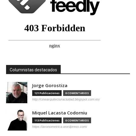
Columnistas destacados
Jorge Gorostiza
121 Publicaciones
0 COMENTARIOS
http://cinearquitecturaciudad.blogspot.com.es/
Miquel Lacasta Codorniu
113 Publicaciones
0 COMENTARIOS
https://axonometrica.wordpress.com/