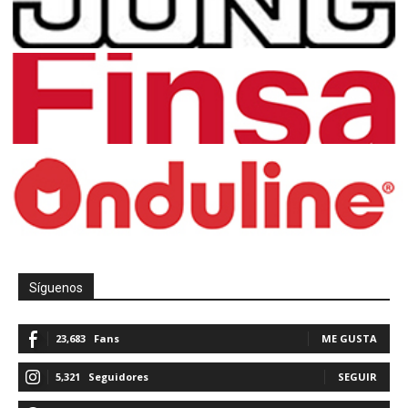
Síguenos
23,683
Fans
ME GUSTA
5,321
Seguidores
SEGUIR