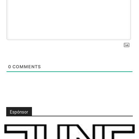
0
COMMENTS
Espónsor