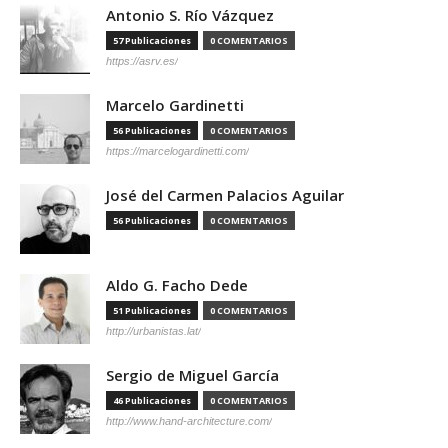
Antonio S. Río Vázquez
57 Publicaciones
0 COMENTARIOS
https://asrv.es/
Marcelo Gardinetti
56 Publicaciones
0 COMENTARIOS
https://marcelogardinetti.com/
José del Carmen Palacios Aguilar
56 Publicaciones
0 COMENTARIOS
Aldo G. Facho Dede
51 Publicaciones
0 COMENTARIOS
http://urbanistas.lat/
Sergio de Miguel García
46 Publicaciones
0 COMENTARIOS
http://www.hand-architecture.com/