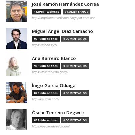
José Ramón Hernández Correa
112 Publicaciones
0 COMENTARIOS
http://arquitectamoslocos.blogspot.com.es/
Miguel Ángel Díaz Camacho
95 Publicaciones
0 COMENTARIOS
https://madc.xyz/
Ana Barreiro Blanco
92 Publicaciones
0 COMENTARIOS
https://tallerabierto.gal/gl/
Íñigo García Odiaga
87 Publicaciones
0 COMENTARIOS
http://vaumm.com/
Óscar Tenreiro Degwitz
85 Publicaciones
0 COMENTARIOS
https://oscartenreiro.com/