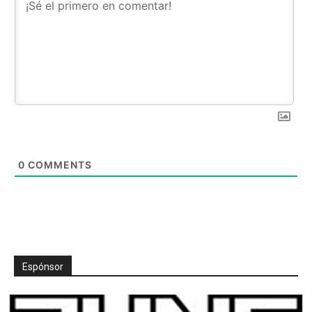
0
COMMENTS
Espónsor