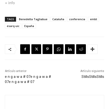
+ info
TAGS
Benedetta Tagliabue
Cataluña
conferencia
embt
esarq-uic
España
Artículo anterior
Artículo siguiente
e n g a w a # 07
e n g a w a #
Stills
Stills
Stills
07
e n g a w a # 07