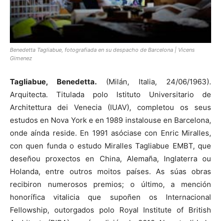
Benedetta Tagliabue, fotografiada en su despacho de Barcelona | Vicens
Gimenez
Tagliabue, Benedetta.
(Milán, Italia, 24/06/1963).
Arquitecta. Titulada polo Istituto Universitario de
Architettura dei Venecia (IUAV), completou os seus
estudos en Nova York e en 1989 instalouse en Barcelona,
onde aínda reside. En 1991 asóciase con Enric Miralles,
con quen funda o estudo Miralles Tagliabue EMBT, que
deseñou proxectos en China, Alemaña, Inglaterra ou
Holanda, entre outros moitos países. As súas obras
recibiron numerosos premios; o último, a mención
honorífica vitalicia que supoñen os Internacional
Fellowship, outorgados polo Royal Institute of British