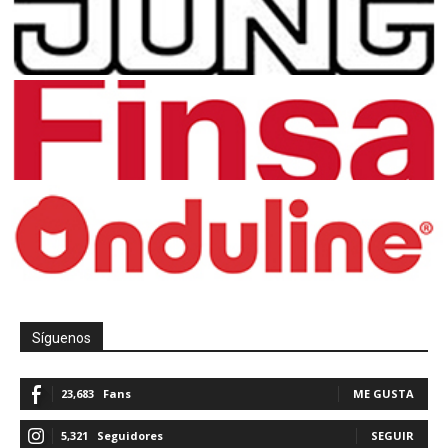
Síguenos
23,683
Fans
ME GUSTA
5,321
Seguidores
SEGUIR