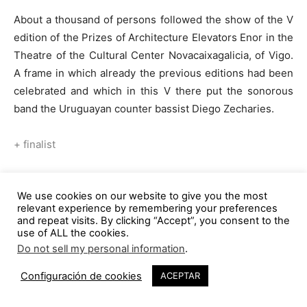
About a thousand of persons followed the show of the V
edition of the Prizes of Architecture Elevators Enor in the
Theatre of the Cultural Center Novacaixagalicia, of Vigo.
A frame in which already the previous editions had been
celebrated and which in this V there put the sonorous
band the Uruguayan counter bassist Diego Zecharies.
+ finalist
TAGS
Alberto Redondo Porto
arquitectura andaluza
We use cookies on our website to give you the most
relevant experience by remembering your preferences
arquitectura espontánea
arquitectura gallega
and repeat visits. By clicking “Accept”, you consent to the
Aspas arquitectos
Belén Martín Granizo
Castilla y León
use of ALL the cookies.
Do not sell my personal information
.
daniel díaz font
David Lorente
Eduardo Souto de Moura
enor
1
equipamiento cultural
España
Galicia
h arquitectes
Configuración de cookies
ACEPTAR
Héctor Fernández Elorza
José Valladares Durán
Josep Ricart
Juan Domingo Santos
Madrid
Marcial Rodríguez Rodríguez