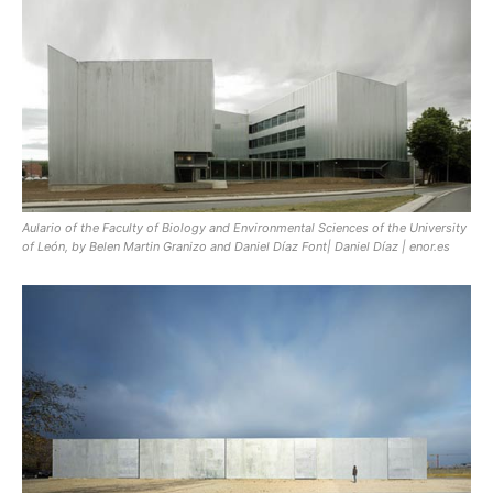
Aulario of the Faculty of Biology and Environmental Sciences of the University
of León, by Belen Martin Granizo and Daniel Díaz Font| Daniel Díaz | enor.es