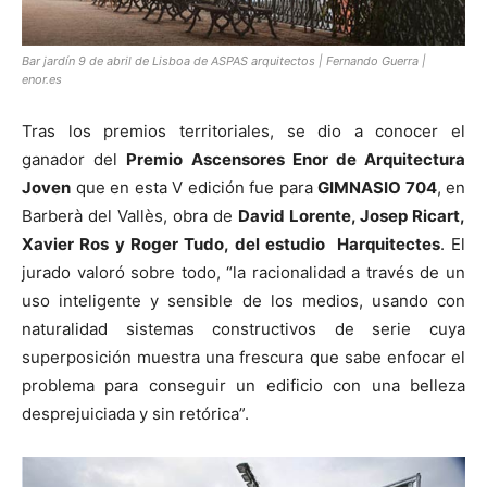
Bar jardín 9 de abril de Lisboa de ASPAS arquitectos | Fernando Guerra |
enor.es
Tras los premios territoriales, se dio a conocer el
ganador del
Premio Ascensores Enor de Arquitectura
Joven
que en esta V edición fue para
GIMNASIO 704
, en
Barberà del Vallès, obra de
David Lorente, Josep Ricart,
Xavier Ros y Roger Tudo, del estudio Harquitectes
. El
jurado valoró sobre todo, “la racionalidad a través de un
uso inteligente y sensible de los medios, usando con
naturalidad sistemas constructivos de serie cuya
superposición muestra una frescura que sabe enfocar el
problema para conseguir un edificio con una belleza
desprejuiciada y sin retórica”.