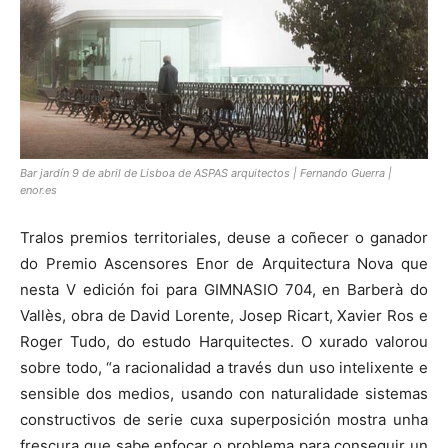
Bar jardín 9 de abril de Lisboa de ASPAS arquitectos | Fernando Guerra |
enor.es
Tralos premios territoriales, deuse a coñecer o ganador
do Premio Ascensores Enor de Arquitectura Nova que
nesta V edición foi para GIMNASIO 704, en Barberà do
Vallès, obra de David Lorente, Josep Ricart, Xavier Ros e
Roger Tudo, do estudo Harquitectes. O xurado valorou
sobre todo, “a racionalidad a través dun uso intelixente e
sensible dos medios, usando con naturalidade sistemas
constructivos de serie cuxa superposición mostra unha
frescura que sabe enfocar o problema para conseguir un