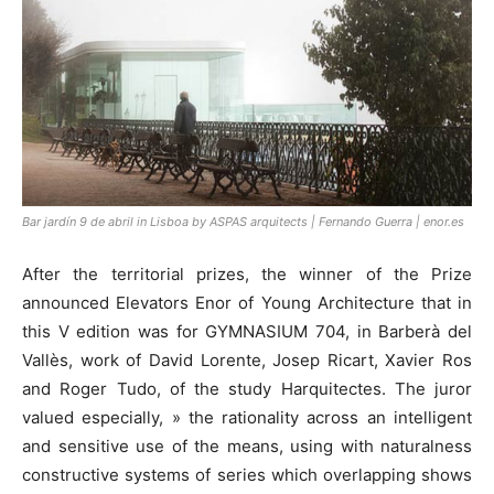
Bar jardín 9 de abril in Lisboa by ASPAS arquitects | Fernando Guerra | enor.es
After the territorial prizes, the winner of the Prize
announced Elevators Enor of Young Architecture that in
this V edition was for GYMNASIUM 704, in Barberà del
Vallès, work of David Lorente, Josep Ricart, Xavier Ros
and Roger Tudo, of the study Harquitectes. The juror
valued especially, » the rationality across an intelligent
and sensitive use of the means, using with naturalness
constructive systems of series which overlapping shows