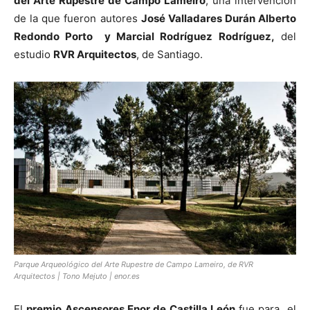
del Arte Rupestre de Campo Lameiro
, una intervención
de la que fueron autores
José Valladares Durán Alberto
Redondo Porto y Marcial Rodríguez Rodríguez,
del
estudio
RVR Arquitectos
, de Santiago.
Parque Arqueológico del Arte Rupestre de Campo Lameiro, de RVR
Arquitectos | Tono Mejuto | enor.es
El
premio Ascensores Enor de Castilla León
fue para el