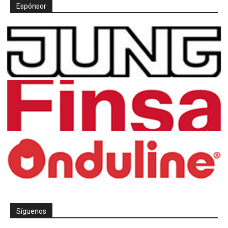
Espónsor
Síguenos