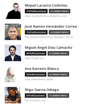
Miquel Lacasta Codorniu
113 Publicaciones
0 COMENTARIOS
https://axonometrica.wordpress.com/
José Ramón Hernández Correa
112 Publicaciones
0 COMENTARIOS
http://arquitectamoslocos.blogspot.com.es/
Miguel Ángel Díaz Camacho
95 Publicaciones
0 COMENTARIOS
https://madc.xyz/
Ana Barreiro Blanco
92 Publicaciones
0 COMENTARIOS
https://tallerabierto.gal/gl/
Íñigo García Odiaga
87 Publicaciones
0 COMENTARIOS
http://vaumm.com/