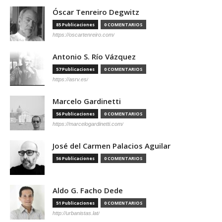
Óscar Tenreiro Degwitz
85 Publicaciones
0 COMENTARIOS
https://oscartenreiro.com/
Antonio S. Río Vázquez
57 Publicaciones
0 COMENTARIOS
https://asrv.es/
Marcelo Gardinetti
56 Publicaciones
0 COMENTARIOS
https://marcelogardinetti.com/
José del Carmen Palacios Aguilar
56 Publicaciones
0 COMENTARIOS
Aldo G. Facho Dede
51 Publicaciones
0 COMENTARIOS
http://urbanistas.lat/