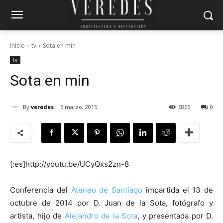
Inicio
tv
Sota en min
tv
Sota en min
By
veredes
5 marzo, 2015
6865
0
[:es]http://youtu.be/UCyQxs2zn-8
Conferencia del
Ateneo de Santiago
impartida el 13 de
octubre de 2014 por D. Juan de la Sota, fotógrafo y
artista, hijo de
Alejandro de la Sota
, y presentada por D.