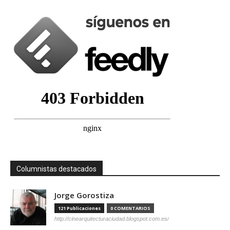
Columnistas destacados
Jorge Gorostiza
121 Publicaciones
0 COMENTARIOS
http://cinearquitecturaciudad.blogspot.com.es/