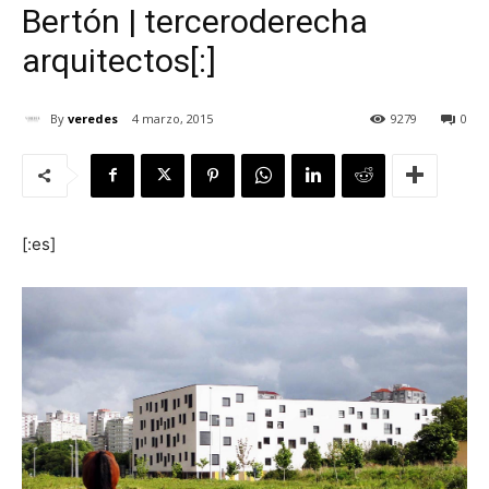
Bertón | terceroderecha
arquitectos[:]
By
veredes
4 marzo, 2015
9279
0
[:]
[:es]