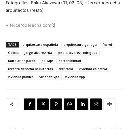
Fotografías: Baku Akazawa (01, 02, 03) – terceroderecha
arquitectos (resto)
+ terceroderecha.com
[:]
TAGS
arquitectura española
arquitectura gallega
Ferrol
Galicia
jorge álvarez rúa
jose c. álvarez rodríguez
laura arias pardo
paisaje
sostenibilidad
tercero derecha arquitectos
territorio
vivienda colectiva
vivienda pública
vivienda vpo
vivienda vpp