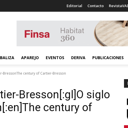
Editorial
Contacto
RevistaVA
BALIZA
APAREJO
EVENTOS
DERIVA
PUBLICACIONES
ier-BressonThe century of Cartier-Bresson
rtier-Bresson[:gl]O siglo
[:en]The century of