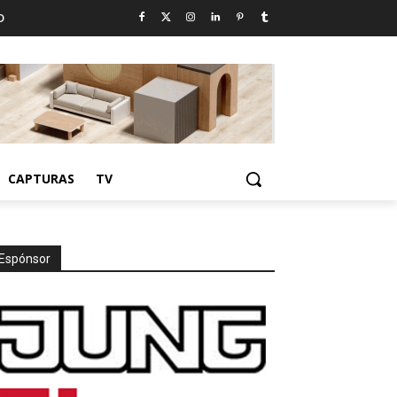
D
CAPTURAS
TV
Espónsor