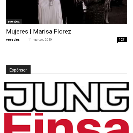
eventos
Mujeres | Marisa Florez
veredes
-
11 marzo, 2010
1031
Espónsor