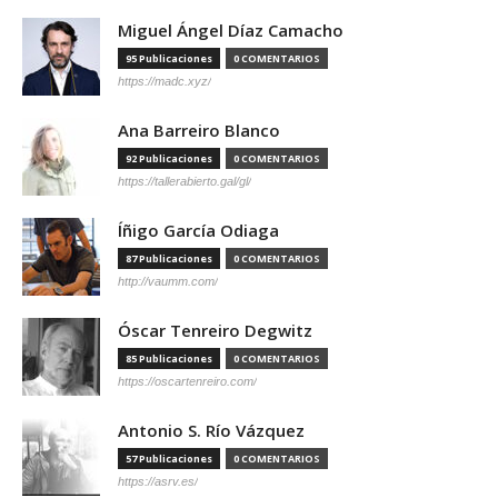
Miguel Ángel Díaz Camacho
95 Publicaciones
0 COMENTARIOS
https://madc.xyz/
Ana Barreiro Blanco
92 Publicaciones
0 COMENTARIOS
https://tallerabierto.gal/gl/
Íñigo García Odiaga
87 Publicaciones
0 COMENTARIOS
http://vaumm.com/
Óscar Tenreiro Degwitz
85 Publicaciones
0 COMENTARIOS
https://oscartenreiro.com/
Antonio S. Río Vázquez
57 Publicaciones
0 COMENTARIOS
https://asrv.es/