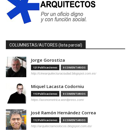
COLUMNISTAS/AUTORES (lista parcial)
Jorge Gorostiza
121 Publicaciones
0 COMENTARIOS
http://cinearquitecturaciudad.blogspot.com.es/
Miquel Lacasta Codorniu
113 Publicaciones
0 COMENTARIOS
https://axonometrica.wordpress.com/
José Ramón Hernández Correa
112 Publicaciones
0 COMENTARIOS
http://arquitectamoslocos.blogspot.com.es/