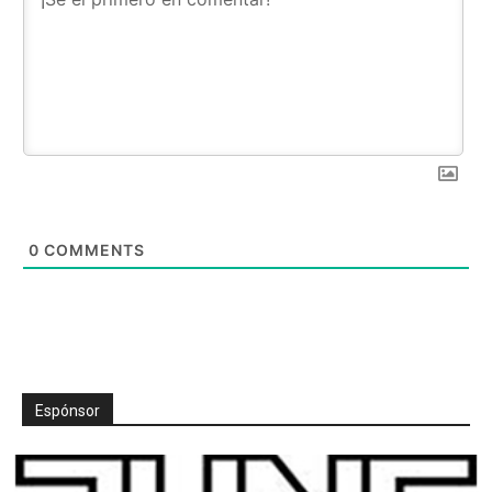
0
COMMENTS
Espónsor