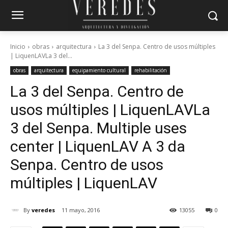
Inicio
obras
arquitectura
La 3 del Senpa. Centro de usos múltiples
| LiquenLAVLa 3 del...
obras
arquitectura
equipamiento cultural
rehabilitación
La 3 del Senpa. Centro de
usos múltiples | LiquenLAV
La
3 del Senpa. Multiple uses
center | LiquenLAV
A 3 da
Senpa. Centro de usos
múltiples | LiquenLAV
By
veredes
11 mayo, 2016
13055
0