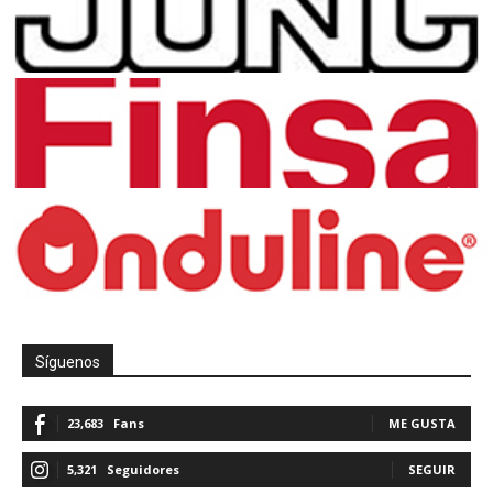
Síguenos
23,683
Fans
ME GUSTA
5,321
Seguidores
SEGUIR