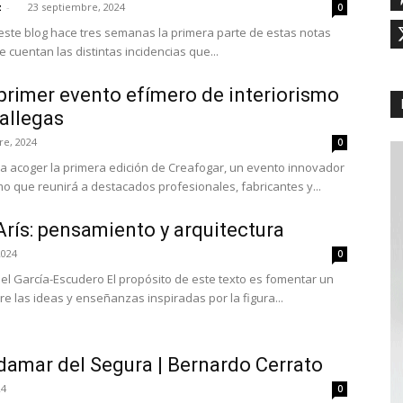
z
-
23 septiembre, 2024
0
este blog hace tres semanas la primera parte de estas notas
 cuentan las distintas incidencias que...
 primer evento efímero de interiorismo
allegas
re, 2024
0
ra acoger la primera edición de Creafogar, un evento innovador
mo que reunirá a destacados profesionales, fabricantes y...
Arís: pensamiento y arquitectura
2024
0
iel García-Escudero El propósito de este texto es fomentar un
re las ideas y enseñanzas inspiradas por la figura...
damar del Segura | Bernardo Cerrato
24
0