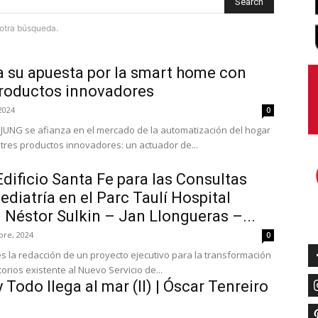
Search
e otra búsqueda.
 su apuesta por la smart home con
productos innovadores
2024
0
UNG se afianza en el mercado de la automatización del hogar
 tres productos innovadores: un actuador de...
dificio Santa Fe para las Consultas
ediatría en el Parc Taulí Hospital
 | Néstor Sulkin – Jan Llongueras –...
bre, 2024
0
es la redacción de un proyecto ejecutivo para la transformación
orios existente al Nuevo Servicio de...
 Todo llega al mar (II) | Óscar Tenreiro