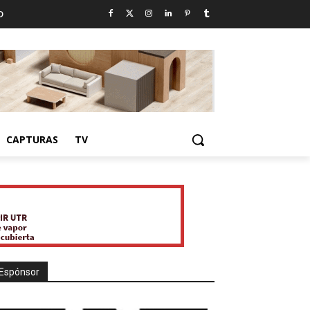
D
CAPTURAS
TV
Espónsor