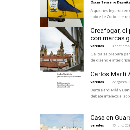
Óscar Tenreiro Degwit
A quienes leyeron en 
sobre Le Corbusier que
Creafogar, el
con marcas g
veredes
-
3 septiemb
Galicia se prepara pa
de diseño e interioris
Carlos Martí 
veredes
-
22 agosto, 
Berta Bardí Milá y Dan
debate intelectual sob
Casa en Guar
veredes
-
10 julio, 20