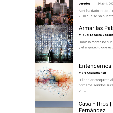
veredes
-
26 abril, 20
Abril ha dado inicio a
2030 que se ha puesto 
Armar las Pal
Miquel Lacasta Codor
Habitualmente no suel
y el arquitecto que es
Entendernos 
Marc Chalamanch
-
"El hablar conquista al pensami
primeros sonidos surg
oír....
Casa Filtros 
Fernández