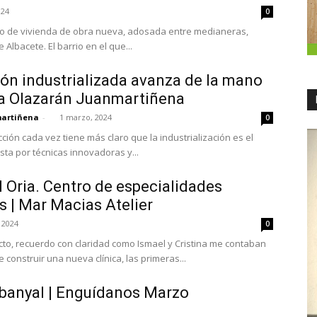
024
0
to de vivienda de obra nueva, adosada entre medianeras,
 Albacete. El barrio en el que...
ón industrializada avanza de la mano
ía Olazarán Juanmartiñena
martiñena
-
1 marzo, 2024
0
cción cada vez tiene más claro que la industrialización es el
sta por técnicas innovadoras y...
l Oria. Centro de especialidades
 | Mar Macias Atelier
 2024
0
cto, recuerdo con claridad como Ismael y Cristina me contaban
construir una nueva clínica, las primeras...
abanyal | Enguídanos Marzo