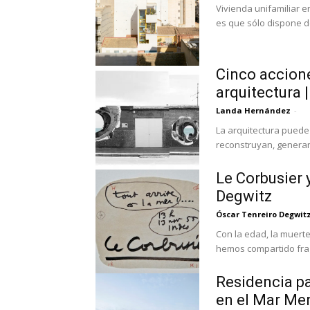
Vivienda unifamiliar e
es que sólo dispone d
Cinco accione
arquitectura
Landa Hernández
-
La arquitectura puede
reconstruyan, generan
Le Corbusier y
Degwitz
Óscar Tenreiro Degwit
Con la edad, la muert
hemos compartido fragm
Residencia pa
en el Mar Men