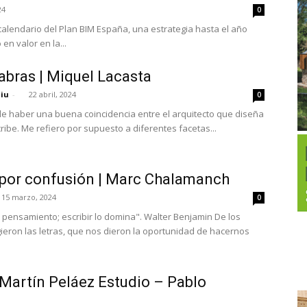
24
0
l calendario del Plan BIM España, una estrategia hasta el año
en valor en la...
abras | Miquel Lacasta
niu
-
22 abril, 2024
0
e haber una buena coincidencia entre el arquitecto que diseña
cribe. Me refiero por supuesto a diferentes facetas...
por confusión | Marc Chalamanch
15 marzo, 2024
0
ento; escribir lo domina". Walter Benjamin De los
ieron las letras, que nos dieron la oportunidad de hacernos
| Martín Peláez Estudio – Pablo