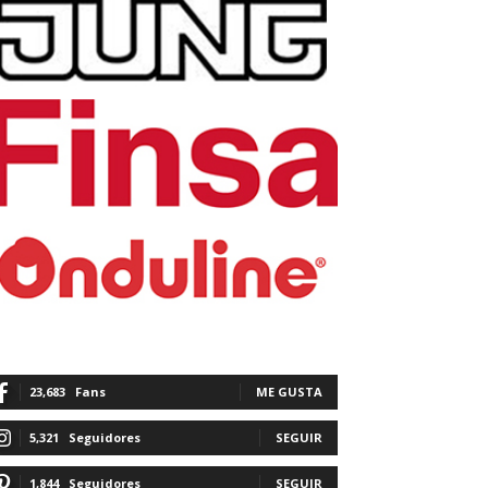
23,683
Fans
ME GUSTA
5,321
Seguidores
SEGUIR
1,844
Seguidores
SEGUIR