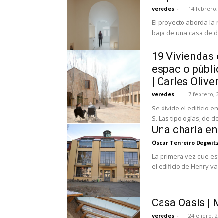
veredes
-
14 febrero,
El proyecto aborda la 
baja de una casa de dos
19 Viviendas 
espacio públi
| Carles Olive
veredes
-
7 febrero, 
Se divide el edificio 
S. Las tipologías, de 
Una charla en
Óscar Tenreiro Degwit
La primera vez que es
el edificio de Henry va
Casa Oasis |
veredes
-
24 enero, 