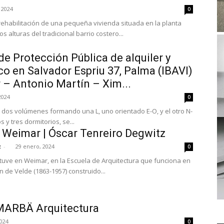
 2024
0
rehabilitación de una pequeña vivienda situada en la planta
 alturas del tradicional barrio costero...
de Protección Pública de alquiler y
co en Salvador Espriu 37, Palma (IBAVI)
r – Antonio Martín – Xim...
2024
0
en dos volúmenes formando una L, uno orientado E-O, y el otro N-
dos y tres dormitorios, se...
 Weimar | Óscar Tenreiro Degwitz
z
-
29 enero, 2024
0
tuve en Weimar, en la Escuela de Arquitectura que funciona en
n de Velde (1863-1957) construido...
 MARBÄ Arquitectura
2024
0