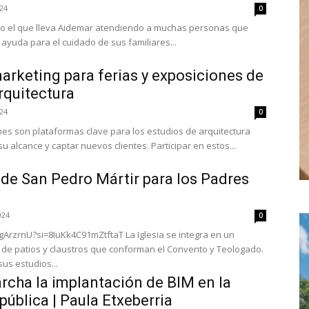
024
0
ido el que lleva Aidemar atendiendo a muchas personas que
 ayuda para el cuidado de sus familiares...
arketing para ferias y exposiciones de
rquitectura
024
0
nes son plataformas clave para los estudios de arquitectura
 alcance y captar nuevos clientes. Participar en estos...
de San Pedro Mártir para los Padres
024
0
gArzrnU?si=8IuKk4C91mZtftaT La Iglesia se integra en un
 de patios y claustros que conforman el Convento y Teologado.
us estudios...
rcha la implantación de BIM en la
pública | Paula Etxeberria