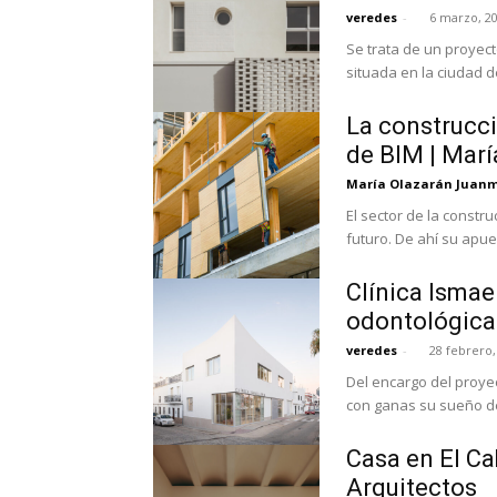
veredes
-
6 marzo, 2
Se trata de un proyec
situada en la ciudad de
La construcci
de BIM | Mar
María Olazarán Juan
El sector de la constru
futuro. De ahí su apue
Clínica Ismae
odontológicas
veredes
-
28 febrero,
Del encargo del proye
con ganas su sueño de 
Casa en El C
Arquitectos