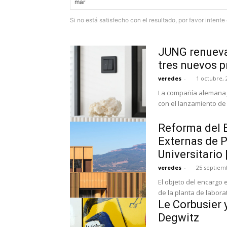
Si no está satisfecho con el resultado, por favor intent
JUNG renueva
tres nuevos 
veredes
-
1 octubre, 
La compañía alemana J
con el lanzamiento de
Reforma del E
Externas de P
Universitario
veredes
-
25 septiem
El objeto del encargo 
de la planta de laborat
Le Corbusier y
Degwitz