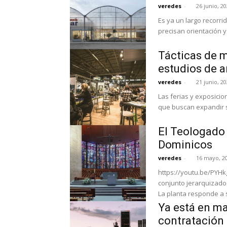
veredes
-
26 junio, 2
Es ya un largo recorr
precisan orientación y
Tácticas de m
estudios de a
veredes
-
21 junio, 2
Las ferias y exposicio
que buscan expandir su
El Teologado 
Dominicos
veredes
-
16 mayo, 2
https://youtu.be/PYHk
conjunto jerarquizado
La planta responde a s
Ya está en ma
contratación 