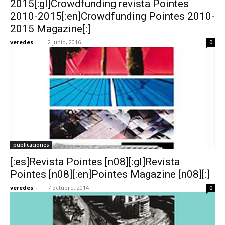
2015[:gl]Crowdfunding revista Pointes
2010-2015[:en]Crowdfunding Pointes 2010-
2015 Magazine[:]
veredes
-
2 junio, 2016
0
[:]
publicaciones
[:es]Revista Pointes [n08][:gl]Revista
Pointes [n08][:en]Pointes Magazine [n08][:]
veredes
-
7 octubre, 2014
0