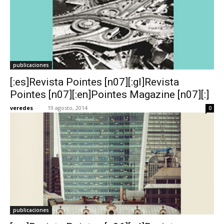
publicaciones
[:es]Revista Pointes [n07][:gl]Revista
Pointes [n07][:en]Pointes Magazine [n07][:]
veredes
-
19 agosto, 2014
0
publicaciones