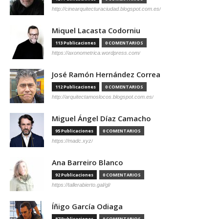
http://cinearquitecturaciudad.blogspot.com.es/
Miquel Lacasta Codorniu
113 Publicaciones
0 COMENTARIOS
https://axonometrica.wordpress.com/
José Ramón Hernández Correa
112 Publicaciones
0 COMENTARIOS
http://arquitectamoslocos.blogspot.com.es/
Miguel Ángel Díaz Camacho
95 Publicaciones
0 COMENTARIOS
https://madc.xyz/
Ana Barreiro Blanco
92 Publicaciones
0 COMENTARIOS
https://tallerabierto.gal/gl/
Íñigo García Odiaga
87 Publicaciones
0 COMENTARIOS