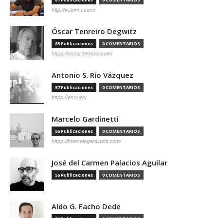
http://vaumm.com/
Óscar Tenreiro Degwitz
85 Publicaciones
0 COMENTARIOS
https://oscartenreiro.com/
Antonio S. Río Vázquez
57 Publicaciones
0 COMENTARIOS
https://asrv.es/
Marcelo Gardinetti
56 Publicaciones
0 COMENTARIOS
https://marcelogardinetti.com/
José del Carmen Palacios Aguilar
56 Publicaciones
0 COMENTARIOS
Aldo G. Facho Dede