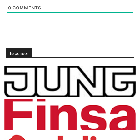
0
COMMENTS
Espónsor