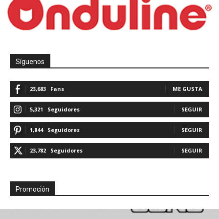
Síguenos
23,683
Fans
ME GUSTA
5,321
Seguidores
SEGUIR
1,844
Seguidores
SEGUIR
23,782
Seguidores
SEGUIR
Promoción