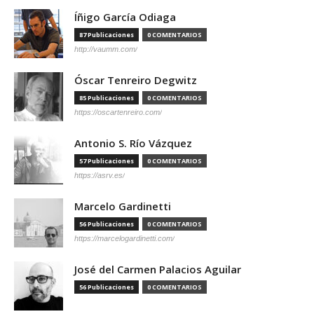
Íñigo García Odiaga
87 Publicaciones
0 COMENTARIOS
http://vaumm.com/
Óscar Tenreiro Degwitz
85 Publicaciones
0 COMENTARIOS
https://oscartenreiro.com/
Antonio S. Río Vázquez
57 Publicaciones
0 COMENTARIOS
https://asrv.es/
Marcelo Gardinetti
56 Publicaciones
0 COMENTARIOS
https://marcelogardinetti.com/
José del Carmen Palacios Aguilar
56 Publicaciones
0 COMENTARIOS