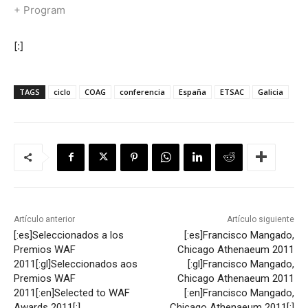
+
Program
[:]
TAGS
ciclo
COAG
conferencia
España
ETSAC
Galicia
Artículo anterior
Artículo siguiente
[:es]Seleccionados a los
[:es]Francisco Mangado,
Premios WAF
Chicago Athenaeum 2011
2011[:gl]Seleccionados aos
[:gl]Francisco Mangado,
Premios WAF
Chicago Athenaeum 2011
2011[:en]Selected to WAF
[:en]Francisco Mangado,
Awards 2011[:]
Chicago Athenaeum 2011[:]