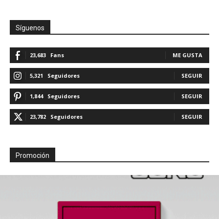
Síguenos
23,683
Fans
ME GUSTA
5,321
Seguidores
SEGUIR
1,844
Seguidores
SEGUIR
23,782
Seguidores
SEGUIR
Promoción