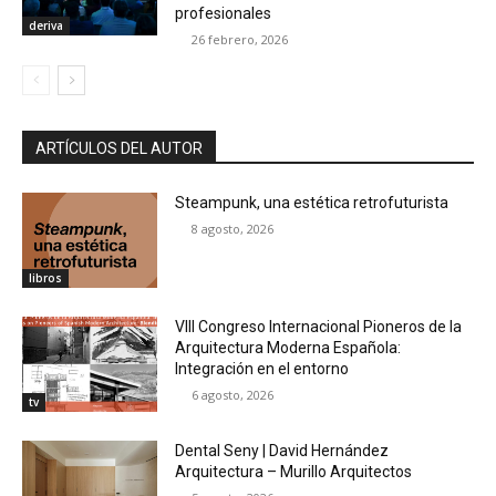
profesionales
deriva
26 febrero, 2026
ARTÍCULOS DEL AUTOR
Steampunk, una estética retrofuturista
8 agosto, 2026
libros
VIII Congreso Internacional Pioneros de la
Arquitectura Moderna Española:
Integración en el entorno
6 agosto, 2026
tv
Dental Seny | David Hernández
Arquitectura – Murillo Arquitectos