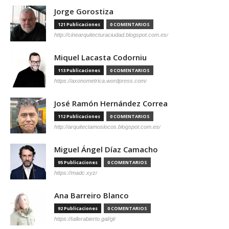
Jorge Gorostiza
121 Publicaciones
0 COMENTARIOS
http://cinearquitecturaciudad.blogspot.com.es/
Miquel Lacasta Codorniu
113 Publicaciones
0 COMENTARIOS
https://axonometrica.wordpress.com/
José Ramón Hernández Correa
112 Publicaciones
0 COMENTARIOS
http://arquitectamoslocos.blogspot.com.es/
Miguel Ángel Díaz Camacho
95 Publicaciones
0 COMENTARIOS
https://madc.xyz/
Ana Barreiro Blanco
92 Publicaciones
0 COMENTARIOS
https://tallerabierto.gal/gl/