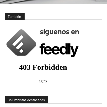
También:
Columnistas destacados