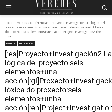
Inicio
eventos
conferencias
Proyecto+Investigación2.La lógica del
proyecto:seis elementos+una acciónProxecto+Investigación2.A lóxica
do proxecto:seis elementos+unha acciónProject+Investigation2.The
logic...
eventos
conferencias
[:es]Proyecto+Investigación2.La
lógica del proyecto:seis
elementos+una
acción[:gl]Proxecto+Investigac
lóxica do proxecto:seis
elementos+unha
acción[:en]Project+Investigatio