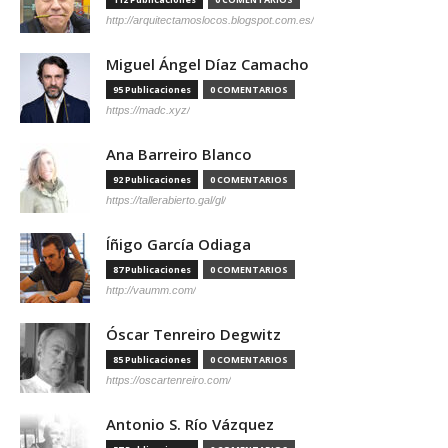
http://arquitectamoslocos.blogspot.com.es/
Miguel Ángel Díaz Camacho
95 Publicaciones
0 COMENTARIOS
https://madc.xyz/
Ana Barreiro Blanco
92 Publicaciones
0 COMENTARIOS
https://tallerabierto.gal/gl/
Íñigo García Odiaga
87 Publicaciones
0 COMENTARIOS
http://vaumm.com/
Óscar Tenreiro Degwitz
85 Publicaciones
0 COMENTARIOS
https://oscartenreiro.com/
Antonio S. Río Vázquez