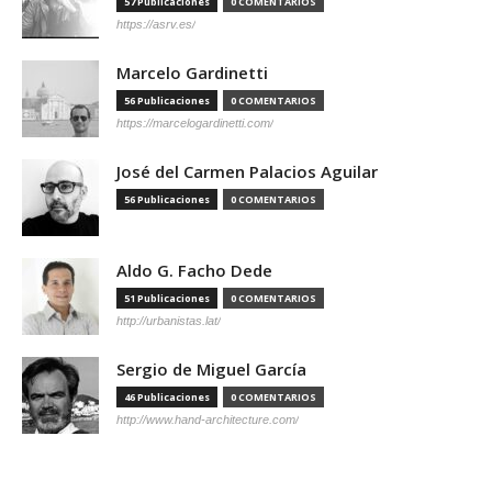
57 Publicaciones
0 COMENTARIOS
https://asrv.es/
Marcelo Gardinetti
56 Publicaciones
0 COMENTARIOS
https://marcelogardinetti.com/
José del Carmen Palacios Aguilar
56 Publicaciones
0 COMENTARIOS
Aldo G. Facho Dede
51 Publicaciones
0 COMENTARIOS
http://urbanistas.lat/
Sergio de Miguel García
46 Publicaciones
0 COMENTARIOS
http://www.hand-architecture.com/