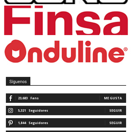
Síguenos
23,683
Fans
ME GUSTA
5,321
Seguidores
SEGUIR
1,844
Seguidores
SEGUIR