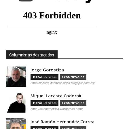
Columnistas destacados
Jorge Gorostiza
121 Publicaciones
0 COMENTARIOS
http://cinearquitecturaciudad.blogspot.com.es/
Miquel Lacasta Codorniu
113 Publicaciones
0 COMENTARIOS
https://axonometrica.wordpress.com/
José Ramón Hernández Correa
112 Publicaciones
0 COMENTARIOS