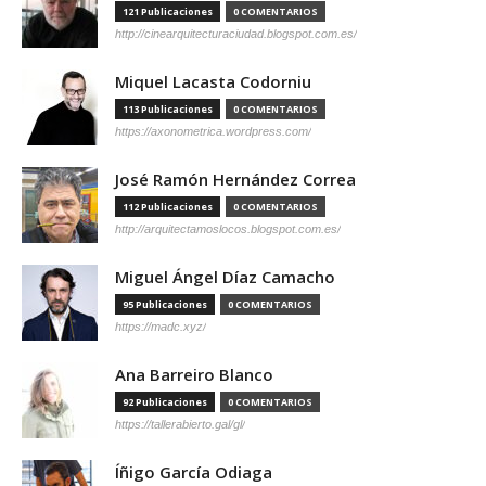
121 Publicaciones
0 COMENTARIOS
http://cinearquitecturaciudad.blogspot.com.es/
Miquel Lacasta Codorniu
113 Publicaciones
0 COMENTARIOS
https://axonometrica.wordpress.com/
José Ramón Hernández Correa
112 Publicaciones
0 COMENTARIOS
http://arquitectamoslocos.blogspot.com.es/
Miguel Ángel Díaz Camacho
95 Publicaciones
0 COMENTARIOS
https://madc.xyz/
Ana Barreiro Blanco
92 Publicaciones
0 COMENTARIOS
https://tallerabierto.gal/gl/
Íñigo García Odiaga