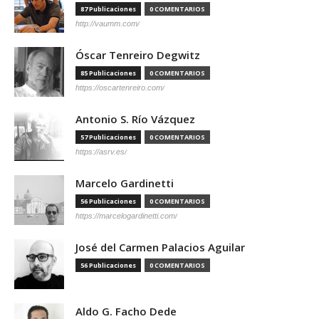
87 Publicaciones
0 COMENTARIOS
http://vaumm.com/
Óscar Tenreiro Degwitz
85 Publicaciones
0 COMENTARIOS
https://oscartenreiro.com/
Antonio S. Río Vázquez
57 Publicaciones
0 COMENTARIOS
https://asrv.es/
Marcelo Gardinetti
56 Publicaciones
0 COMENTARIOS
https://marcelogardinetti.com/
José del Carmen Palacios Aguilar
56 Publicaciones
0 COMENTARIOS
Aldo G. Facho Dede