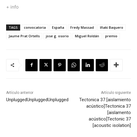
+ info
TAGS
convocatoria
España
Fredy Massad
Iñaki Baquero
Jaume Prat Ortells
jose g. osorio
Miguel Roldán
premio
Artículo anterior
Artículo siguiente
Unplugged
Unplugged
Unplugged
Tectonica 37 [aislamiento
acústico]
Tectonica 37
[aislamento
acústico]
Tectonic 37
[acoustic isolation]