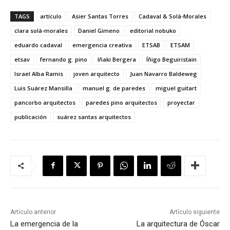
TAGS
artículo
Asier Santas Torres
Cadaval & Solà-Morales
clara solà-morales
Daniel Gimeno
editorial nobuko
eduardo cadaval
emergencia creativa
ETSAB
ETSAM
etsav
fernando g. pino
Iñaki Bergera
Íñigo Beguiristain
Israel Alba Ramis
joven arquitecto
Juan Navarro Baldeweg
Luis Suárez Mansilla
manuel g. de paredes
miguel guitart
pancorbo arquitectos
paredes pino arquitectos
proyectar
publicación
suárez santas arquitectos
Artículo anterior
Artículo siguiente
La emergencia de la
La arquitectura de Óscar