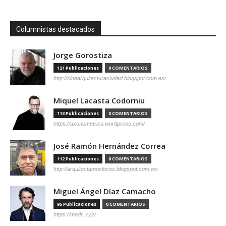
Columnistas destacados
Jorge Gorostiza
121 Publicaciones
0 COMENTARIOS
http://cinearquitecturaciudad.blogspot.com.es/
Miquel Lacasta Codorniu
113 Publicaciones
0 COMENTARIOS
https://axonometrica.wordpress.com/
José Ramón Hernández Correa
112 Publicaciones
0 COMENTARIOS
http://arquitectamoslocos.blogspot.com.es/
Miguel Ángel Díaz Camacho
95 Publicaciones
0 COMENTARIOS
https://madc.xyz/