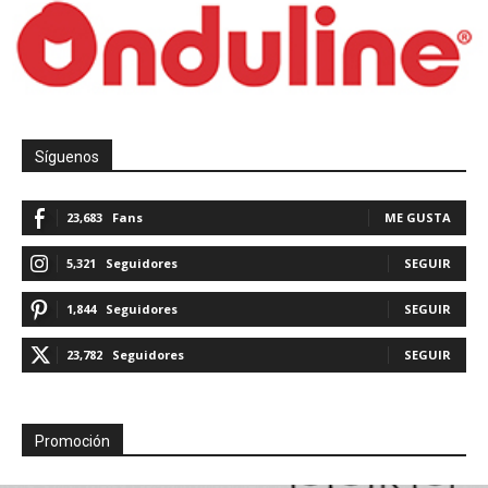
Síguenos
23,683
Fans
ME GUSTA
5,321
Seguidores
SEGUIR
1,844
Seguidores
SEGUIR
23,782
Seguidores
SEGUIR
Promoción