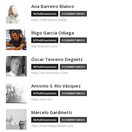
Ana Barreiro Blanco
92 Publicaciones
0 COMENTARIOS
https://tallerabierto.gal/gl/
Íñigo García Odiaga
87 Publicaciones
0 COMENTARIOS
http://vaumm.com/
Óscar Tenreiro Degwitz
85 Publicaciones
0 COMENTARIOS
https://oscartenreiro.com/
Antonio S. Río Vázquez
57 Publicaciones
0 COMENTARIOS
https://asrv.es/
Marcelo Gardinetti
56 Publicaciones
0 COMENTARIOS
https://marcelogardinetti.com/