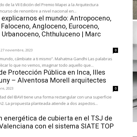
o de la VII Edición del Premio Mapei a la Arquitectura
ncurso de renombre a nivel nacional en...
 explicarnos el mundo: Antropoceno,
Faloceno, Angloceno, Euroceno,
, Urbanoceno, Chthuluceno | Marc
27 noviembre, 2023
0
ndo, cámbiate a ti mismo”. Mahatma Gandhi Las palabras
licar lo que no vemos, imaginar todo aquello que...
de Protección Pública en Inca, Illes
tuny – Alventosa Morell arquitectes
re, 2023
0
dad del IBAVI tiene una forma rectangular con una superficie
2. La propuesta planteada atiende a dos aspectos...
n energética de cubierta en el TSJ de
 Valenciana con el sistema SIATE TOP