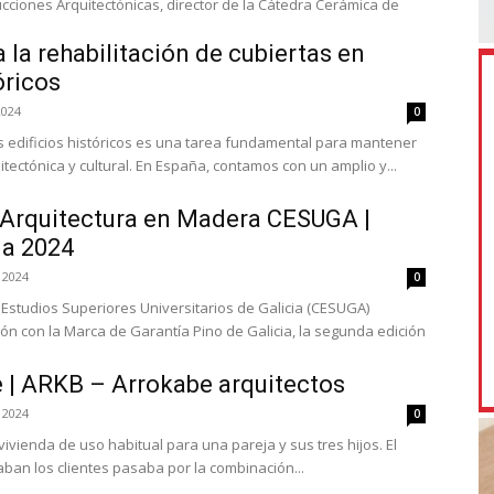
cciones Arquitectónicas, director de la Cátedra Cerámica de
 la rehabilitación de cubiertas en
óricos
2024
0
os edificios históricos es una tarea fundamental para mantener
tectónica y cultural. En España, contamos con un amplio y...
e Arquitectura en Madera CESUGA |
ia 2024
 2024
0
 Estudios Superiores Universitarios de Galicia (CESUGA)
ón con la Marca de Garantía Pino de Galicia, la segunda edición
 | ARKB – Arrokabe arquitectos
 2024
0
vienda de uso habitual para una pareja y sus tres hijos. El
ban los clientes pasaba por la combinación...