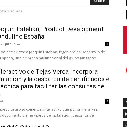
Search
e otra búsqueda.
oaquín Esteban, Product Development
Onduline España
22 julio, 2024
0
 de entrevistar a Joaquín Esteban, Ingeniero de Desarrollo de
 España, una empresa multinacional del grupo Kingspan
nteractivo de Tejas Verea incorpora
talación y la descarga de certificados e
écnica para facilitar las consultas de
s
024
0
nuevo catálogo comercial interactivo que por primera vez
 documento online vídeos de instalación, descarga de