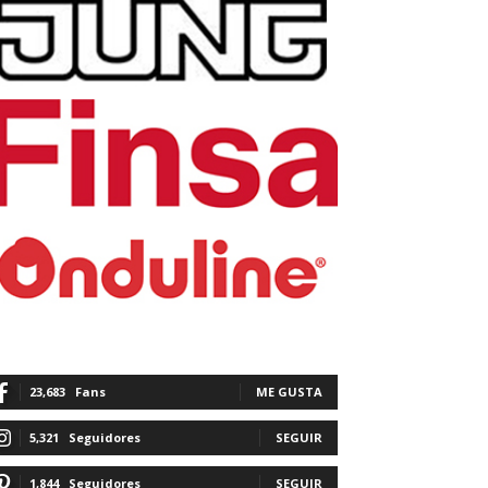
23,683
Fans
ME GUSTA
5,321
Seguidores
SEGUIR
1,844
Seguidores
SEGUIR