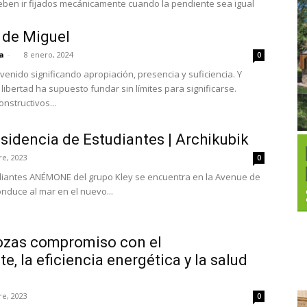
deben ir fijados mecánicamente cuando la pendiente sea igual
o de Miguel
a
-
8 enero, 2024
0
venido significando apropiación, presencia y suficiencia. Y
libertad ha supuesto fundar sin límites para significarse.
structivos...
idencia de Estudiantes | Archikubik
re, 2023
0
diantes ANÉMONE del grupo Kley se encuentra en la Avenue de
nduce al mar en el nuevo...
Rozas compromiso con el
, la eficiencia energética y la salud
re, 2023
0