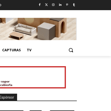
D
CAPTURAS
TV
Espónsor