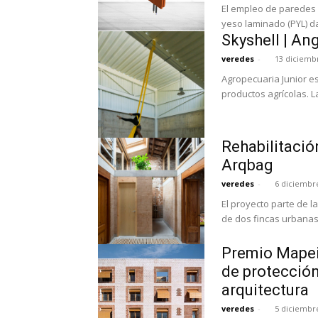
El empleo de paredes 
yeso laminado (PYL) da 
Skyshell | An
veredes
-
13 diciemb
Agropecuaria Junior e
productos agrícolas. 
Rehabilitació
Arqbag
veredes
-
6 diciembr
El proyecto parte de 
de dos fincas urbanas
Premio Mapei 
de protección
arquitectura
veredes
-
5 diciembr