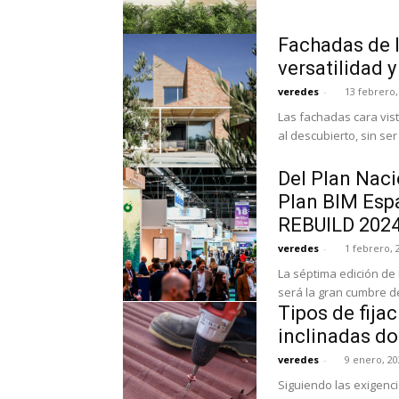
Fachadas de la
versatilidad 
veredes
-
13 febrero,
Las fachadas cara vist
al descubierto, sin ser
Del Plan Naci
Plan BIM Esp
REBUILD 202
veredes
-
1 febrero, 
La séptima edición de 
será la gran cumbre de 
Tipos de fija
inclinadas do
veredes
-
9 enero, 20
Siguiendo las exigenc