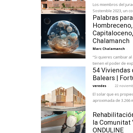
Los miembros del jurad
Sostenible 2023, un co
Palabras para
Hombreceno, 
Capitaloceno
Chalamanch
Marc Chalamanch
-
“Si quieres cambiar al mu
tienen el poder de exp
54 Viviendas 
Balears | For
veredes
-
22 noviemb
El solar que es propie
aproximada de 3.266 m
Rehabilitació
la Comunitat
ONDULINE