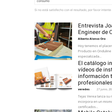
Si no está satisfecho con el resultado, por favor intent
Entrevista J
Engineer de 
Alberto Alonso Oro
-
Hoy tenemos el placer
Producto en Onduline
especializada...
El catálogo i
vídeos de ins
información t
profesionale
veredes
-
27 junio, 2
Tejas Verea lanza su 
incorpora en un mismo
certificados...