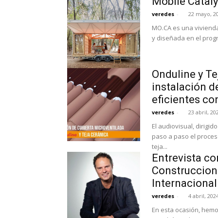
Mobile Cataly
veredes
-
22 mayo, 2
MO.CA es una vivienda
y diseñada en el progr
Onduline y Te
instalación d
eficientes co
veredes
-
23 abril, 20
El audiovisual, dirigi
paso a paso el proces
teja...
Entrevista co
Construccione
Internacional
veredes
-
4 abril, 202
En esta ocasión, hemo