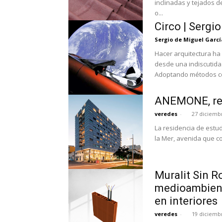
inclinadas y tejados 
o...
Circo | Sergi
Sergio de Miguel Garcí
Hacer arquitectura ha 
desde una indiscutida 
Adoptando métodos con
ANEMONE, res
veredes
-
27 diciemb
La residencia de estu
la Mer, avenida que co
Muralit Sin 
medioambiente
en interiores
veredes
-
19 diciemb