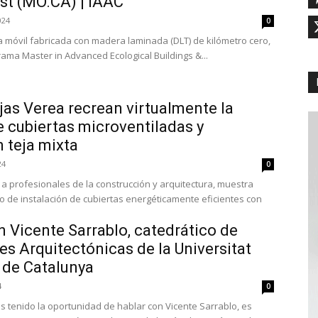
st (MO.CA) | IAAC
024
0
 móvil fabricada con madera laminada (DLT) de kilómetro cero,
ama Master in Advanced Ecological Buildings &...
jas Verea recrean virtualmente la
e cubiertas microventiladas y
n teja mixta
24
0
do a profesionales de la construcción y arquitectura, muestra
o de instalación de cubiertas energéticamente eficientes con
n Vicente Sarrablo, catedrático de
s Arquitectónicas de la Universitat
 de Catalunya
4
0
s tenido la oportunidad de hablar con Vicente Sarrablo, es