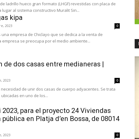
de ladrillo hueco gran formato (LHGF) revestidas con placa de
lugar al sistema constructivo Muralit Sin...
gas kipa
re, 2023
0
s una empresa de Chiclayo que se dedica a la venta de
La empresa se preocupa por el medio ambiente...
n de dos casas entre medianeras |
e, 2023
0
la necesidad de unir dos casas de cuerpo adyacentes. Se trata
 ubicadas en uno de los...
2023, para el proyecto 24 Viviendas
 pública en Platja d’en Bossa, de 08014
e, 2023
0