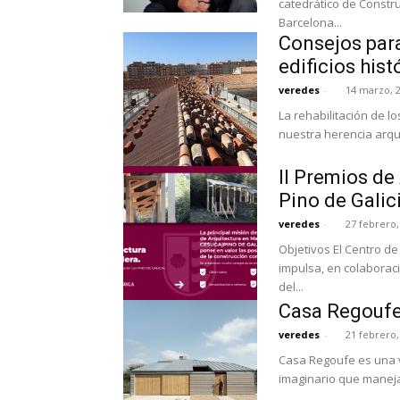
catedrático de Constru
Barcelona...
Consejos para
edificios hist
veredes
-
14 marzo, 
La rehabilitación de l
nuestra herencia arqui
II Premios d
Pino de Galic
veredes
-
27 febrero,
Objetivos El Centro de
impulsa, en colaboraci
del...
Casa Regoufe
veredes
-
21 febrero,
Casa Regoufe es una vi
imaginario que maneja