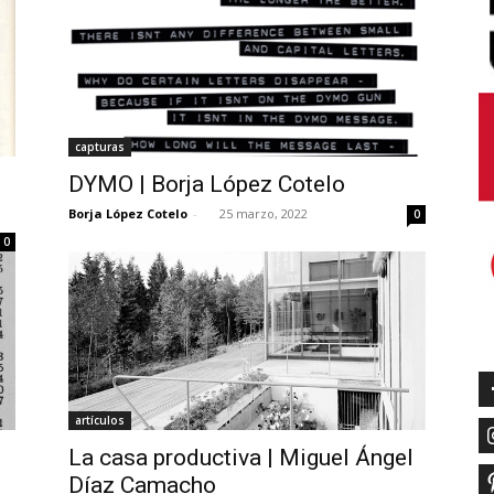
capturas
DYMO | Borja López Cotelo
Borja López Cotelo
-
25 marzo, 2022
0
0
artículos
La casa productiva | Miguel Ángel
Díaz Camacho