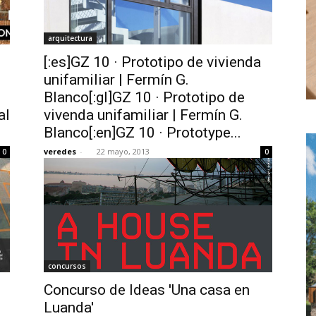
arquitectura
[:es]GZ 10 · Prototipo de vivienda
unifamiliar | Fermín G.
Blanco[:gl]GZ 10 · Prototipo de
al
vivenda unifamiliar | Fermín G.
Blanco[:en]GZ 10 · Prototype...
veredes
-
22 mayo, 2013
0
0
concursos
Concurso de Ideas 'Una casa en
Luanda'