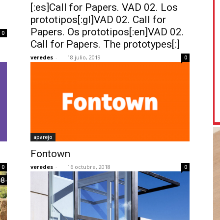
[:es]Call for Papers. VAD 02. Los
prototipos[:gl]VAD 02. Call for
Papers. Os prototipos[:en]VAD 02.
0
Call for Papers. The prototypes[:]
veredes
-
18 julio, 2019
0
aparejo
Fontown
veredes
-
16 octubre, 2018
0
0