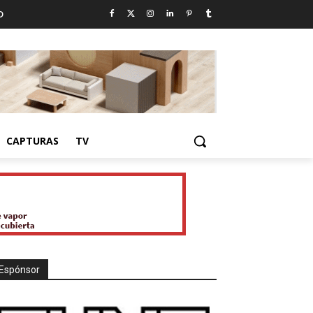
D
CAPTURAS
TV
Espónsor