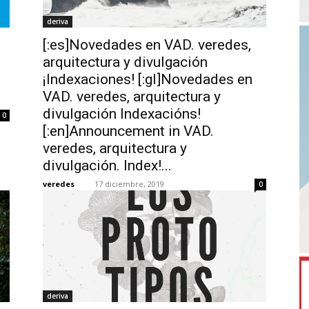
deriva
[:es]Novedades en VAD. veredes,
arquitectura y divulgación
¡Indexaciones! [:gl]Novedades en
VAD. veredes, arquitectura y
divulgación Indexacións!
0
[:en]Announcement in VAD.
veredes, arquitectura y
divulgación. Index!...
veredes
-
17 diciembre, 2019
0
deriva