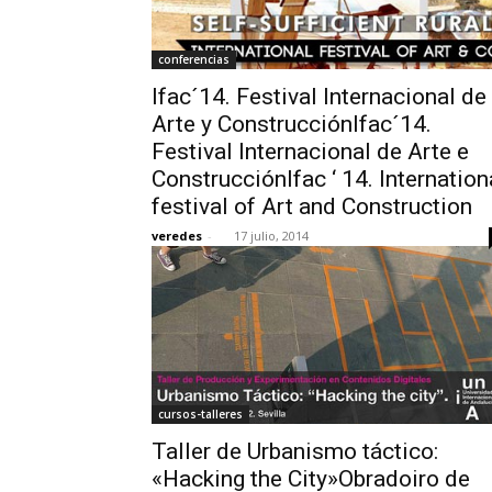
conferencias
Ifac´14. Festival Internacional de
Arte y ConstrucciónIfac´14.
Festival Internacional de Arte e
ConstrucciónIfac ‘ 14. Internation
festival of Art and Construction
veredes
-
17 julio, 2014
cursos-talleres
Taller de Urbanismo táctico:
«Hacking the City»Obradoiro de