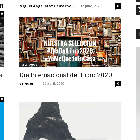
ón
Miguel Ángel Díaz Camacho
-
12 julio, 2021
0
0
catalogos
a
Día Internacional del Libro 2020
veredes
-
23 abril, 2020
0
0