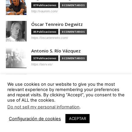
87 Publicaciones
0 COMENTARIOS
http://vaumm.com/
Óscar Tenreiro Degwitz
85 Publicaciones
0 COMENTARIOS
https://oscartenreiro.com/
Antonio S. Río Vázquez
57 Publicaciones
0 COMENTARIOS
https://asrv.es/
Marcelo Gardinetti
We use cookies on our website to give you the most
56 Publicaciones
0 COMENTARIOS
relevant experience by remembering your preferences
https://marcelogardinetti.com/
and repeat visits. By clicking “Accept”, you consent to the
use of ALL the cookies.
José del Carmen Palacios Aguilar
Do not sell my personal information
.
1
56 Publicaciones
0 COMENTARIOS
Configuración de cookies
ACEPTAR
Aldo G. Facho Dede