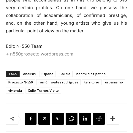
very certain profiles. On one hand, we possess the
collaboration of academicians, of confirmed prestige,
and, on the other hand, young artists who give us his
particular point of view on the matter.
Edit: N-550 Team
+ n550proxecto.wordpress.com
TAGS
análisis
España
Galicia
noemí díaz patiño
Proxecto N-550
ramón viéitez rodríguez
territorio
urbanismo
vivienda
Xulio Turnes Vieito