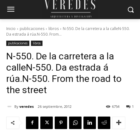
Inicio
publicaciones
libros
N-550. De la carretera a la calleN-550.
Da estrada á rúa.N-550. From...
publicaciones
libros
N-550. De la carretera a la
calle
N-550. Da estrada á
rúa.
N-550. From the road to
the street
By
veredes
26 septiembre, 2012
6754
1