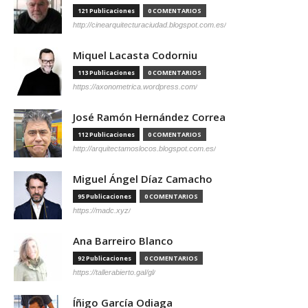
121 Publicaciones
0 COMENTARIOS
http://cinearquitecturaciudad.blogspot.com.es/
Miquel Lacasta Codorniu
113 Publicaciones
0 COMENTARIOS
https://axonometrica.wordpress.com/
José Ramón Hernández Correa
112 Publicaciones
0 COMENTARIOS
http://arquitectamoslocos.blogspot.com.es/
Miguel Ángel Díaz Camacho
95 Publicaciones
0 COMENTARIOS
https://madc.xyz/
Ana Barreiro Blanco
92 Publicaciones
0 COMENTARIOS
https://tallerabierto.gal/gl/
Íñigo García Odiaga