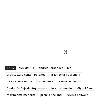
[:]
TAGS
Álex del Rio
Andrés Fernández Rubio
arquitectura contemporánea
arquitectura española
David Rivera Gámez
documental
Fermín G. Blanco
fundación Caja de Arquitectos
luis maldonado
Miguel Fisac
movimiento moderno
premio nacional
revista bauwelt