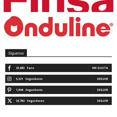
Síguenos
23,683
Fans
ME GUSTA
5,321
Seguidores
SEGUIR
1,844
Seguidores
SEGUIR
23,782
Seguidores
SEGUIR