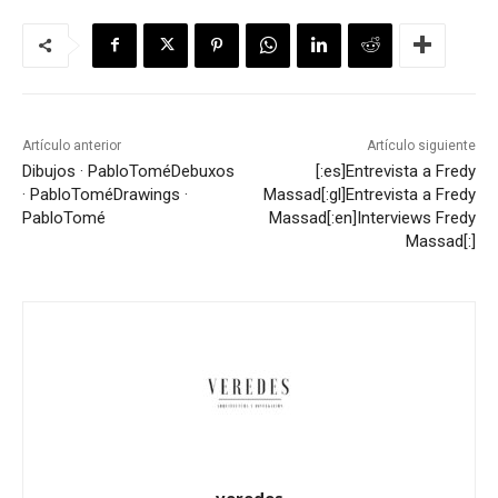
Artículo anterior
Artículo siguiente
Dibujos · PabloTomé
Debuxos
[:es]Entrevista a Fredy
· PabloTomé
Drawings ·
Massad[:gl]Entrevista a Fredy
PabloTomé
Massad[:en]Interviews Fredy
Massad[:]
veredes