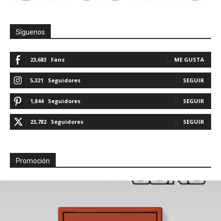
Síguenos
23,683
Fans
ME GUSTA
5,321
Seguidores
SEGUIR
1,844
Seguidores
SEGUIR
23,782
Seguidores
SEGUIR
Promoción