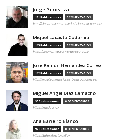
Jorge Gorostiza
121 Publicaciones
0 COMENTARIOS
http://cinearquitecturaciudad.blogspot.com.es/
Miquel Lacasta Codorniu
113 Publicaciones
0 COMENTARIOS
https://axonometrica.wordpress.com/
José Ramón Hernández Correa
112 Publicaciones
0 COMENTARIOS
http://arquitectamoslocos.blogspot.com.es/
Miguel Ángel Díaz Camacho
95 Publicaciones
0 COMENTARIOS
https://madc.xyz/
Ana Barreiro Blanco
92 Publicaciones
0 COMENTARIOS
https://tallerabierto.gal/gl/