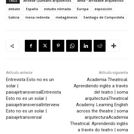
TAGS
Ansede Quintáns arquitectos
ARKB - Arrokabe arquitectos
debate
España
estudio nômada
Europa
exposición
Galicia
mesa redonda
metagénesix
Santiago de Compostela
Artículo anterior
Artículo siguiente
Entrevista Esto no es un
Academia Theatrical.
solar |
Aprendiendo inglés a través
paisajetransversal
Entrevista
del teatro | soma
Esto no es un solar |
arquitectura
Theatrical
paisajetransversal
Interview
Academy. Learning English
Esto no es un solar |
across the theatre | soma
paisajetransversal
arquitectura
Academia
Theatrical. Aprendendo inglés
a través do teatro | soma