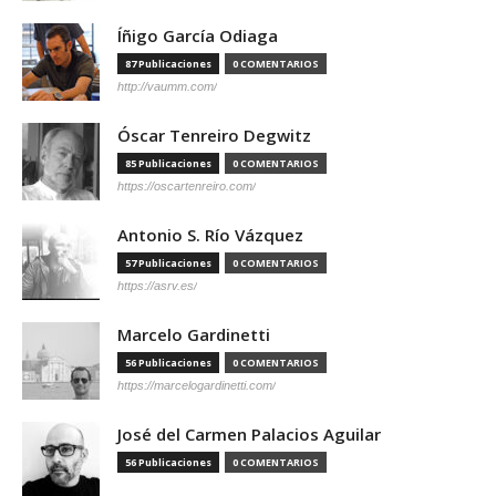
Íñigo García Odiaga
87 Publicaciones
0 COMENTARIOS
http://vaumm.com/
Óscar Tenreiro Degwitz
85 Publicaciones
0 COMENTARIOS
https://oscartenreiro.com/
Antonio S. Río Vázquez
57 Publicaciones
0 COMENTARIOS
https://asrv.es/
Marcelo Gardinetti
56 Publicaciones
0 COMENTARIOS
https://marcelogardinetti.com/
José del Carmen Palacios Aguilar
56 Publicaciones
0 COMENTARIOS