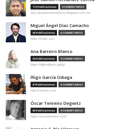
112 Publicaciones
0 COMENTARIOS
http://arquitectamoslocos.blogspot.com.es/
Miguel Ángel Díaz Camacho
95 Publicaciones
0 COMENTARIOS
https://madc.xyz/
Ana Barreiro Blanco
92 Publicaciones
0 COMENTARIOS
https://tallerabierto.gal/gl/
Íñigo García Odiaga
87 Publicaciones
0 COMENTARIOS
http://vaumm.com/
Óscar Tenreiro Degwitz
85 Publicaciones
0 COMENTARIOS
https://oscartenreiro.com/
Antonio S. Río Vázquez