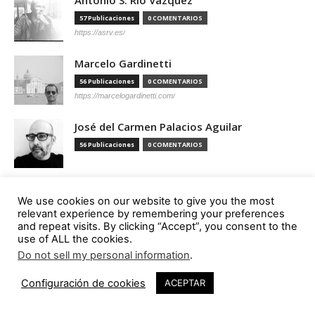
57 Publicaciones
0 COMENTARIOS
https://asrv.es/
Marcelo Gardinetti
56 Publicaciones
0 COMENTARIOS
https://marcelogardinetti.com/
José del Carmen Palacios Aguilar
56 Publicaciones
0 COMENTARIOS
Aldo G. Facho Dede
We use cookies on our website to give you the most
51 Publicaciones
0 COMENTARIOS
relevant experience by remembering your preferences
http://urbanistas.lat/
and repeat visits. By clicking “Accept”, you consent to the
use of ALL the cookies.
Sergio de Miguel García
Do not sell my personal information
.
46 Publicaciones
0 COMENTARIOS
Configuración de cookies
ACEPTAR
http://www.hand-architecture.com/