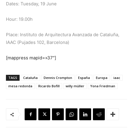
Dates: Tuesday, 19 June
Hour: 19.00h
Place:
Instituto de Arquitectura Avanzada de Cataluña,
IAAC (Pujades 102, Barcelona)
[mappress mapid=»37″]
TAGS
Cataluña
Dennis Crompton
España
Europa
iaac
mesa redonda
Ricardo Bofill
willy müller
Yona Friedman