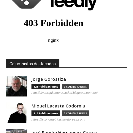
Columnistas destacados
Jorge Gorostiza
121 Publicaciones
0 COMENTARIOS
http://cinearquitecturaciudad.blogspot.com.es/
Miquel Lacasta Codorniu
113 Publicaciones
0 COMENTARIOS
https://axonometrica.wordpress.com/
José Ramón Hernández Correa