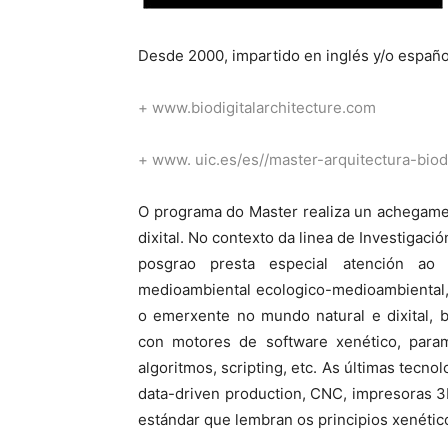
Desde 2000, impartido en inglés y/o españo
+
www.biodigitalarchitecture.com
+
www. uic.es/es//master-arquitectura-biodi
O programa do Master realiza un achegamen
dixital. No contexto da linea de Investigac
posgrao presta especial atención ao n
medioambiental ecologico-medioambiental,
o emerxente no mundo natural e dixital, 
con motores de software xenético, param
algoritmos, scripting, etc. As últimas tecn
data-driven production, CNC, impresoras 3D
estándar que lembran os principios xenético