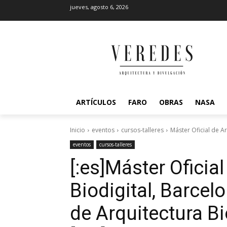
jueves, agosto 6, 2026
ARTÍCULOS
FARO
OBRAS
NASA
Inicio
eventos
cursos-talleres
Máster Oficial de Ar
eventos
cursos-talleres
[:es]Máster Oficia
Biodigital, Barcelo
de Arquitectura Bi