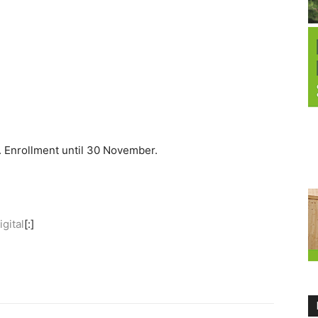
. Enrollment until 30 November.
gital
[:]