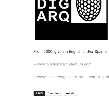
From 2000, given in English and/or Spanish
+
www.biodigitalarchitecture.com
+
www. uic.es/es//master-arquitectura-biodi
TAGS
Barcelona
máster