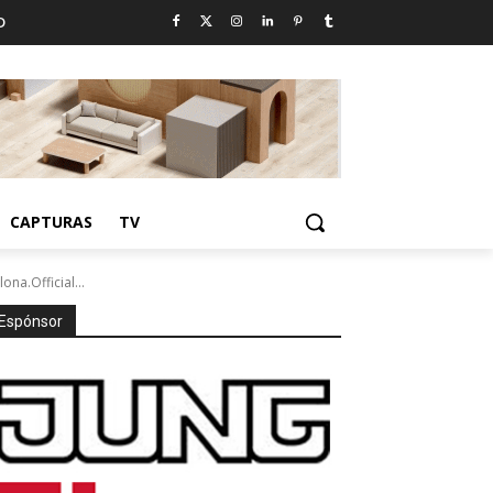
D
CAPTURAS
TV
ona.Official...
Espónsor