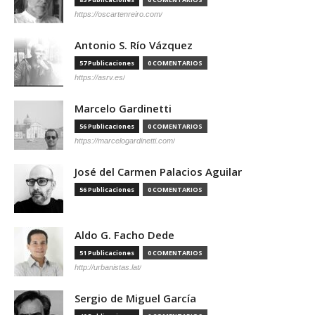
https://oscartenreiro.com/
Antonio S. Río Vázquez
57 Publicaciones
0 COMENTARIOS
https://asrv.es/
Marcelo Gardinetti
56 Publicaciones
0 COMENTARIOS
https://marcelogardinetti.com/
José del Carmen Palacios Aguilar
56 Publicaciones
0 COMENTARIOS
Aldo G. Facho Dede
51 Publicaciones
0 COMENTARIOS
http://urbanistas.lat/
Sergio de Miguel García