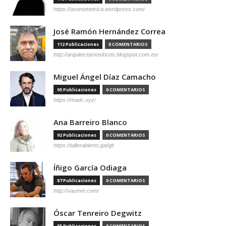
https://axonometrica.wordpress.com/
José Ramón Hernández Correa
112 Publicaciones
0 COMENTARIOS
http://arquitectamoslocos.blogspot.com.es/
Miguel Ángel Díaz Camacho
95 Publicaciones
0 COMENTARIOS
https://madc.xyz/
Ana Barreiro Blanco
92 Publicaciones
0 COMENTARIOS
https://tallerabierto.gal/gl/
Íñigo García Odiaga
87 Publicaciones
0 COMENTARIOS
http://vaumm.com/
Óscar Tenreiro Degwitz
85 Publicaciones
0 COMENTARIOS