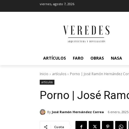
viernes, agosto 7, 2026
ARTÍCULOS
FARO
OBRAS
NASA
Inicio
artículos
Porno | José Ramón Hernández Cor
artículos
Porno | José Ram
By
José Ramón Hernández Correa
6 enero, 2025
Cuota