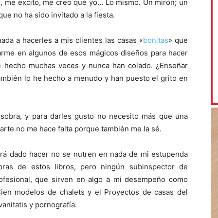
no, me excito, me creo que yo… Lo mismo. Un mirón; un
ue no ha sido invitado a la fiesta.
ada a hacerles a mis clientes las casas «
bonitas
» que
rarme en algunos de esos mágicos diseños para hacer
 he hecho muchas veces y nunca han colado. ¿Enseñar
También lo he hecho a menudo y han puesto el grito en
sobra, y para darles gusto no necesito más que una
 parte no me hace falta porque también me la sé.
erá dado hacer no se nutren en nada de mi estupenda
pras de estos libros, pero ningún subinspector de
rofesional, que sirven en algo a mi desempeño como
Cien modelos de chalets y el Proyectos de casas del
nitatis y pornografía.