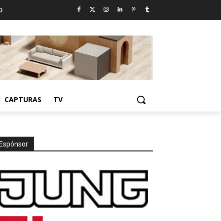
D
CAPTURAS
TV
Espónsor