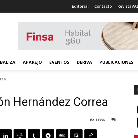
Editorial
Contacto
RevistaVA
BALIZA
APAREJO
EVENTOS
DERIVA
PUBLICACIONES
rea
ón Hernández Correa
11386
1