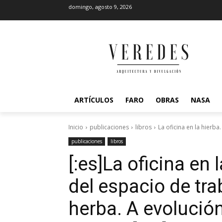
domingo, agosto 9, 2026
ARTÍCULOS
FARO
OBRAS
NASA
Inicio
publicaciones
libros
La oficina en la hierba
publicaciones
libros
[:es]La oficina en 
del espacio de trab
herba. A evolució