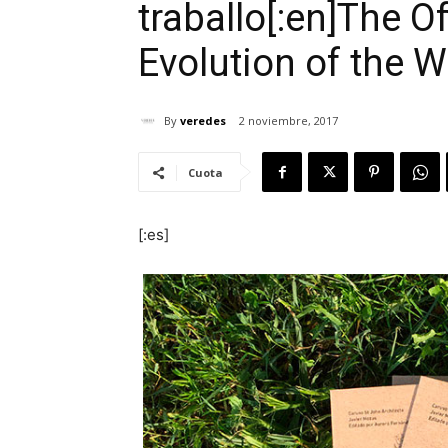
traballo[:en]The O
Evolution of the W
By
veredes
2 noviembre, 2017
Cuota
[:es]