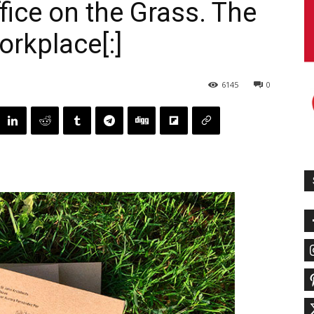
ffice on the Grass. The
orkplace[:]
6145
0