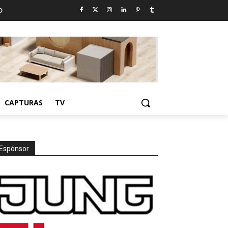
D
CAPTURAS
TV
Espónsor