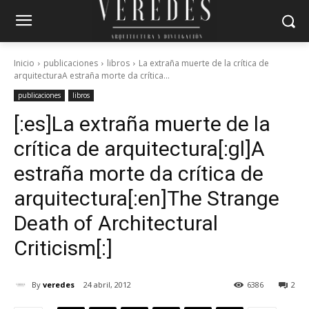
Inicio
publicaciones
libros
La extraña muerte de la crítica de
arquitecturaA estraña morte da crítica...
publicaciones
libros
[:es]La extraña muerte de la
crítica de arquitectura[:gl]A
estraña morte da crítica de
arquitectura[:en]The Strange
Death of Architectural
Criticism[:]
By
veredes
24 abril, 2012
6386
2