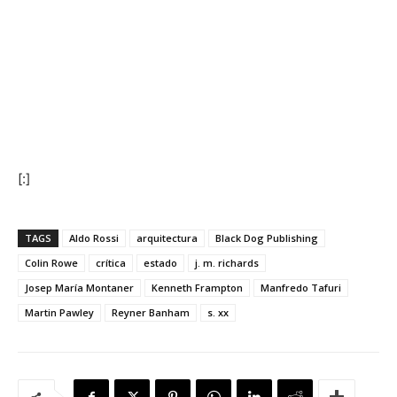
[:]
TAGS
Aldo Rossi
arquitectura
Black Dog Publishing
Colin Rowe
crítica
estado
j. m. richards
Josep María Montaner
Kenneth Frampton
Manfredo Tafuri
Martin Pawley
Reyner Banham
s. xx