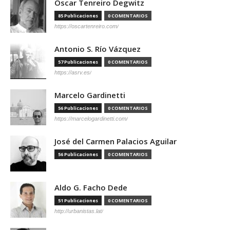
Óscar Tenreiro Degwitz
85 Publicaciones
0 COMENTARIOS
https://oscartenreiro.com/
Antonio S. Río Vázquez
57 Publicaciones
0 COMENTARIOS
https://asrv.es/
Marcelo Gardinetti
56 Publicaciones
0 COMENTARIOS
https://marcelogardinetti.com/
José del Carmen Palacios Aguilar
56 Publicaciones
0 COMENTARIOS
Aldo G. Facho Dede
51 Publicaciones
0 COMENTARIOS
http://urbanistas.lat/