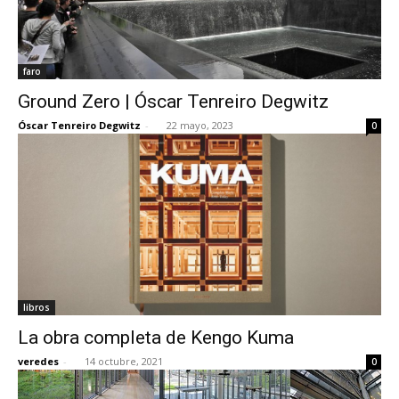
faro
Ground Zero | Óscar Tenreiro Degwitz
Óscar Tenreiro Degwitz
-
22 mayo, 2023
0
libros
La obra completa de Kengo Kuma
veredes
-
14 octubre, 2021
0