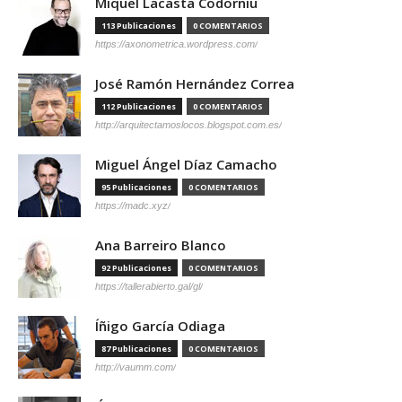
Miquel Lacasta Codorniu
113 Publicaciones
0 COMENTARIOS
https://axonometrica.wordpress.com/
José Ramón Hernández Correa
112 Publicaciones
0 COMENTARIOS
http://arquitectamoslocos.blogspot.com.es/
Miguel Ángel Díaz Camacho
95 Publicaciones
0 COMENTARIOS
https://madc.xyz/
Ana Barreiro Blanco
92 Publicaciones
0 COMENTARIOS
https://tallerabierto.gal/gl/
Íñigo García Odiaga
87 Publicaciones
0 COMENTARIOS
http://vaumm.com/