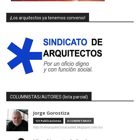
¡Los arquitectos ya tenemos convenio!
COLUMNISTAS/AUTORES (lista parcial)
Jorge Gorostiza
121 Publicaciones
0 COMENTARIOS
http://cinearquitecturaciudad.blogspot.com.es/