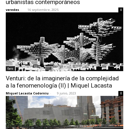
urbanistas contemporáneos
veredes
-
16 septiembre, 2025
0
[:]
faro
Venturi: de la imaginería de la complejidad
a la fenomenología (II) | Miquel Lacasta
Miquel Lacasta Codorniu
-
9 junio, 2023
0