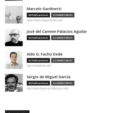
Marcelo Gardinetti
56 Publicaciones
0 COMENTARIOS
https://marcelogardinetti.com/
José del Carmen Palacios Aguilar
56 Publicaciones
0 COMENTARIOS
Aldo G. Facho Dede
51 Publicaciones
0 COMENTARIOS
http://urbanistas.lat/
Sergio de Miguel García
46 Publicaciones
0 COMENTARIOS
http://www.hand-architecture.com/