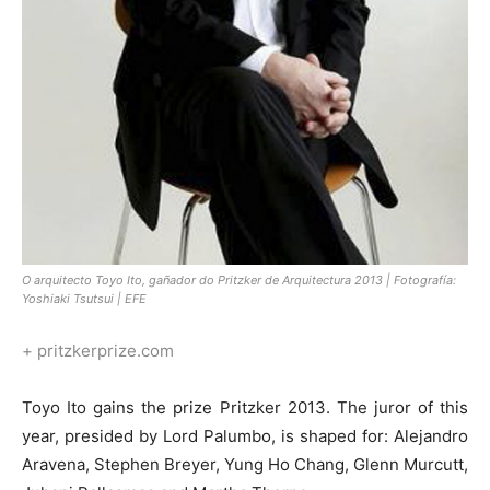
O arquitecto Toyo Ito, gañador do Pritzker de Arquitectura 2013 | Fotografía:
Yoshiaki Tsutsui | EFE
+ pritzkerprize.com
Toyo Ito gains the prize Pritzker 2013. The juror of this
year, presided by Lord Palumbo, is shaped for: Alejandro
Aravena, Stephen Breyer, Yung Ho Chang, Glenn Murcutt,