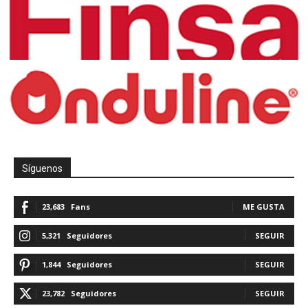
Síguenos
23,683
Fans
ME GUSTA
5,321
Seguidores
SEGUIR
1,844
Seguidores
SEGUIR
23,782
Seguidores
SEGUIR