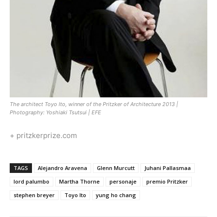
The architect Toyo Ito, winner of the Pritzker of Architecture 2013 |
Photography: Yoshiaki Tsutsui | EFE
+ pritzkerprize.com
TAGS
Alejandro Aravena
Glenn Murcutt
Juhani Pallasmaa
lord palumbo
Martha Thorne
personaje
premio Pritzker
stephen breyer
Toyo Ito
yung ho chang