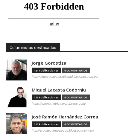
Columnistas destacados
Jorge Gorostiza
121 Publicaciones
0 COMENTARIOS
http://cinearquitecturaciudad.blogspot.com.es/
Miquel Lacasta Codorniu
113 Publicaciones
0 COMENTARIOS
https://axonometrica.wordpress.com/
José Ramón Hernández Correa
112 Publicaciones
0 COMENTARIOS
http://arquitectamoslocos.blogspot.com.es/