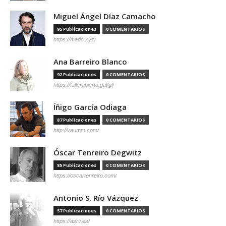
Miguel Ángel Díaz Camacho
95 Publicaciones
0 COMENTARIOS
https://madc.xyz/
Ana Barreiro Blanco
92 Publicaciones
0 COMENTARIOS
https://tallerabierto.gal/gl/
Íñigo García Odiaga
87 Publicaciones
0 COMENTARIOS
http://vaumm.com/
Óscar Tenreiro Degwitz
85 Publicaciones
0 COMENTARIOS
https://oscartenreiro.com/
Antonio S. Río Vázquez
57 Publicaciones
0 COMENTARIOS
https://asrv.es/