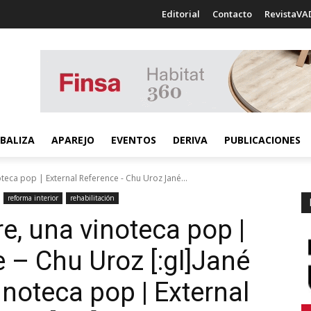
Editorial
Contacto
RevistaVA
BALIZA
APAREJO
EVENTOS
DERIVA
PUBLICACIONES
teca pop | External Reference - Chu Uroz Jané...
reforma interior
rehabilitación
e, una vinoteca pop |
 – Chu Uroz [:gl]Jané
noteca pop | External