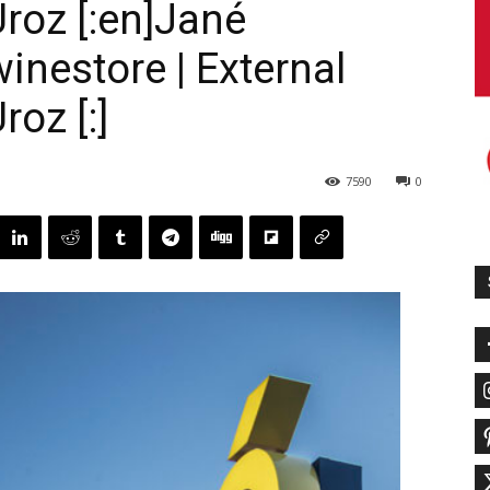
roz [:en]Jané
inestore | External
oz [:]
7590
0