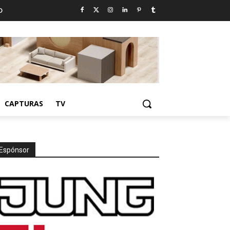
D
CAPTURAS
TV
Espónsor