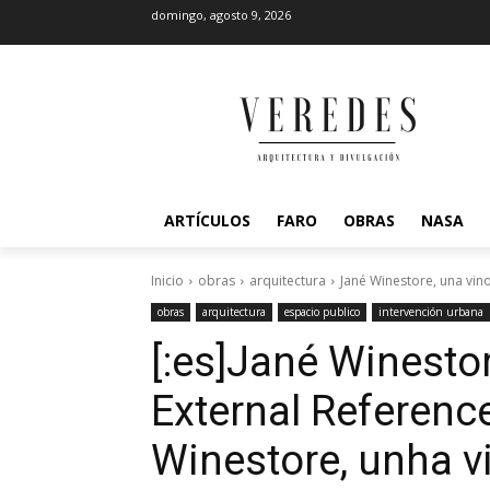
domingo, agosto 9, 2026
ARTÍCULOS
FARO
OBRAS
NASA
Inicio
obras
arquitectura
Jané Winestore, una vino
obras
arquitectura
espacio publico
intervención urbana
[:es]Jané Winestor
External Reference
Winestore, unha vi