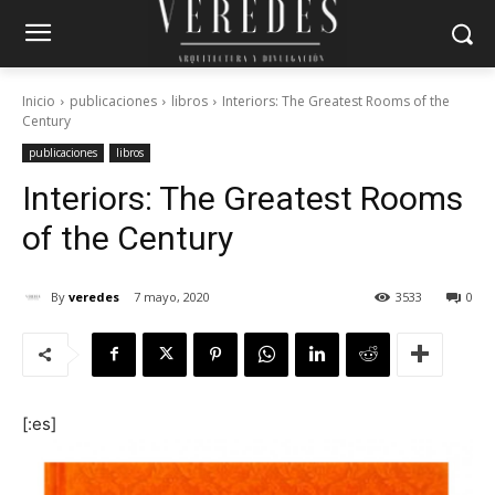
Inicio
publicaciones
libros
Interiors: The Greatest Rooms of the
Century
publicaciones
libros
Interiors: The Greatest Rooms
of the Century
By
veredes
7 mayo, 2020
3533
0
[:es]