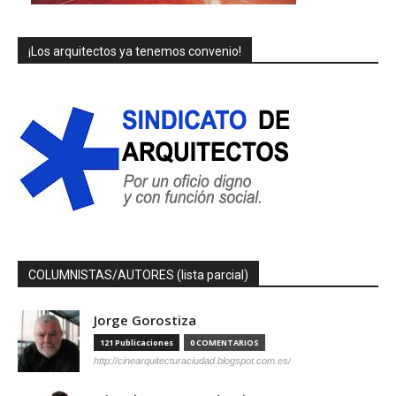
¡Los arquitectos ya tenemos convenio!
COLUMNISTAS/AUTORES (lista parcial)
Jorge Gorostiza
121 Publicaciones
0 COMENTARIOS
http://cinearquitecturaciudad.blogspot.com.es/