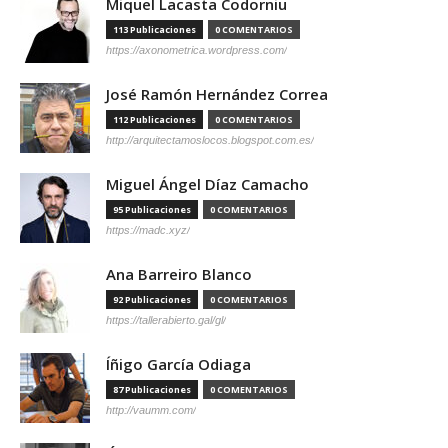
Miquel Lacasta Codorniu
113 Publicaciones
0 COMENTARIOS
https://axonometrica.wordpress.com/
José Ramón Hernández Correa
112 Publicaciones
0 COMENTARIOS
http://arquitectamoslocos.blogspot.com.es/
Miguel Ángel Díaz Camacho
95 Publicaciones
0 COMENTARIOS
https://madc.xyz/
Ana Barreiro Blanco
92 Publicaciones
0 COMENTARIOS
https://tallerabierto.gal/gl/
Íñigo García Odiaga
87 Publicaciones
0 COMENTARIOS
http://vaumm.com/