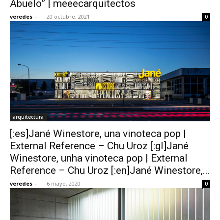
Abuelo” | meeecarquitectos
veredes
-
20 octubre, 2021
0
[:]
arquitectura
[:es]Jané Winestore, una vinoteca pop |
External Reference – Chu Uroz [:gl]Jané
Winestore, unha vinoteca pop | External
Reference – Chu Uroz [:en]Jané Winestore,...
veredes
-
6 mayo, 2020
0