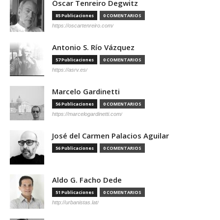
Óscar Tenreiro Degwitz
85 Publicaciones
0 COMENTARIOS
https://oscartenreiro.com/
Antonio S. Río Vázquez
57 Publicaciones
0 COMENTARIOS
https://asrv.es/
Marcelo Gardinetti
56 Publicaciones
0 COMENTARIOS
https://marcelogardinetti.com/
José del Carmen Palacios Aguilar
56 Publicaciones
0 COMENTARIOS
Aldo G. Facho Dede
51 Publicaciones
0 COMENTARIOS
http://urbanistas.lat/