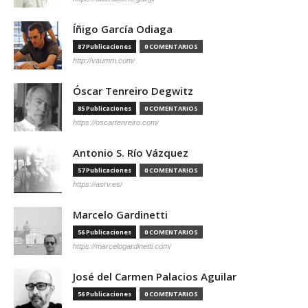
Íñigo García Odiaga
87 Publicaciones
0 COMENTARIOS
http://vaumm.com/
Óscar Tenreiro Degwitz
85 Publicaciones
0 COMENTARIOS
https://oscartenreiro.com/
Antonio S. Río Vázquez
57 Publicaciones
0 COMENTARIOS
https://asrv.es/
Marcelo Gardinetti
56 Publicaciones
0 COMENTARIOS
https://marcelogardinetti.com/
José del Carmen Palacios Aguilar
56 Publicaciones
0 COMENTARIOS