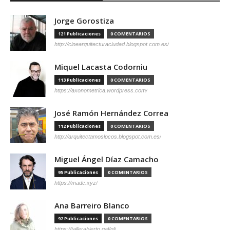
Jorge Gorostiza
121 Publicaciones
0 COMENTARIOS
http://cinearquitecturaciudad.blogspot.com.es/
Miquel Lacasta Codorniu
113 Publicaciones
0 COMENTARIOS
https://axonometrica.wordpress.com/
José Ramón Hernández Correa
112 Publicaciones
0 COMENTARIOS
http://arquitectamoslocos.blogspot.com.es/
Miguel Ángel Díaz Camacho
95 Publicaciones
0 COMENTARIOS
https://madc.xyz/
Ana Barreiro Blanco
92 Publicaciones
0 COMENTARIOS
https://tallerabierto.gal/gl/