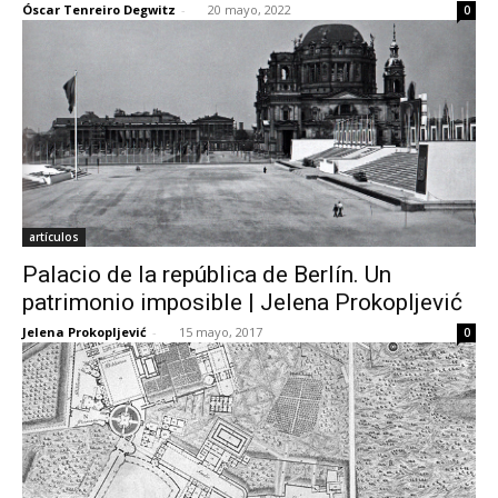
Óscar Tenreiro Degwitz
-
20 mayo, 2022
0
[:]
artículos
Palacio de la república de Berlín. Un
patrimonio imposible | Jelena Prokopljević
Jelena Prokopljević
-
15 mayo, 2017
0