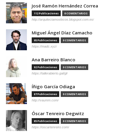
José Ramón Hernández Correa
112 Publicaciones
0 COMENTARIOS
http://arquitectamoslocos.blogspot.com.es/
Miguel Ángel Díaz Camacho
95 Publicaciones
0 COMENTARIOS
https://madc.xyz/
Ana Barreiro Blanco
92 Publicaciones
0 COMENTARIOS
https://tallerabierto.gal/gl/
Íñigo García Odiaga
87 Publicaciones
0 COMENTARIOS
http://vaumm.com/
Óscar Tenreiro Degwitz
85 Publicaciones
0 COMENTARIOS
https://oscartenreiro.com/