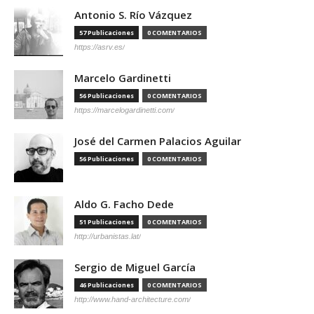
Antonio S. Río Vázquez
57 Publicaciones
0 COMENTARIOS
https://asrv.es/
Marcelo Gardinetti
56 Publicaciones
0 COMENTARIOS
https://marcelogardinetti.com/
José del Carmen Palacios Aguilar
56 Publicaciones
0 COMENTARIOS
Aldo G. Facho Dede
51 Publicaciones
0 COMENTARIOS
http://urbanistas.lat/
Sergio de Miguel García
46 Publicaciones
0 COMENTARIOS
http://www.hand-architecture.com/