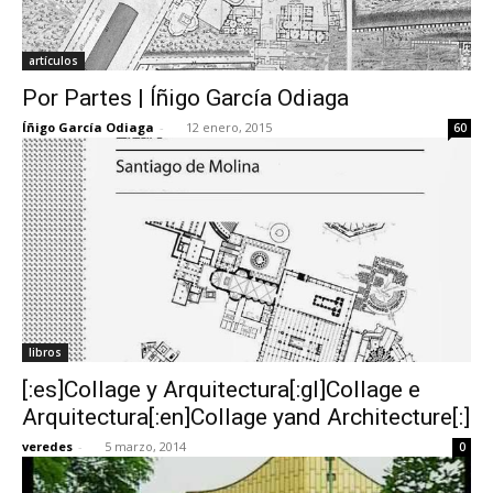
artículos
Por Partes | Íñigo García Odiaga
Íñigo García Odiaga
-
12 enero, 2015
60
libros
[:es]Collage y Arquitectura[:gl]Collage e
Arquitectura[:en]Collage yand Architecture[:]
veredes
-
5 marzo, 2014
0