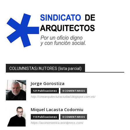
COLUMNISTAS/AUTORES (lista parcial)
Jorge Gorostiza
121 Publicaciones
0 COMENTARIOS
http://cinearquitecturaciudad.blogspot.com.es/
Miquel Lacasta Codorniu
113 Publicaciones
0 COMENTARIOS
https://axonometrica.wordpress.com/