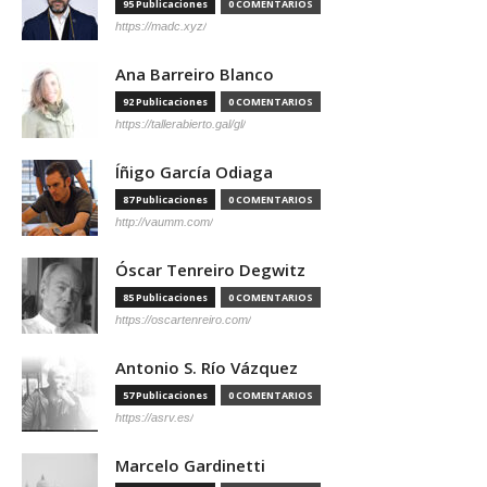
95 Publicaciones
0 COMENTARIOS
https://madc.xyz/
Ana Barreiro Blanco
92 Publicaciones
0 COMENTARIOS
https://tallerabierto.gal/gl/
Íñigo García Odiaga
87 Publicaciones
0 COMENTARIOS
http://vaumm.com/
Óscar Tenreiro Degwitz
85 Publicaciones
0 COMENTARIOS
https://oscartenreiro.com/
Antonio S. Río Vázquez
57 Publicaciones
0 COMENTARIOS
https://asrv.es/
Marcelo Gardinetti