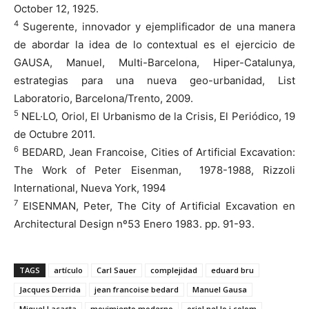
October 12, 1925.
4
Sugerente, innovador y ejemplificador de una manera
de abordar la idea de lo contextual es el ejercicio de
GAUSA, Manuel, Multi-Barcelona, Hiper-Catalunya,
estrategias para una nueva geo-urbanidad, List
Laboratorio, Barcelona/Trento, 2009.
5
NEL·LO, Oriol, El Urbanismo de la Crisis, El Periódico, 19
de Octubre 2011.
6
BEDARD, Jean Francoise, Cities of Artificial Excavation:
The Work of Peter Eisenman, 1978-1988, Rizzoli
International, Nueva York, 1994
7
EISENMAN, Peter, The City of Artificial Excavation en
Architectural Design nº53 Enero 1983. pp. 91-93.
TAGS
artículo
Carl Sauer
complejidad
eduard bru
Jacques Derrida
jean francoise bedard
Manuel Gausa
Miquel Lacasta
movimiento moderno
oriol nel·lo i colom