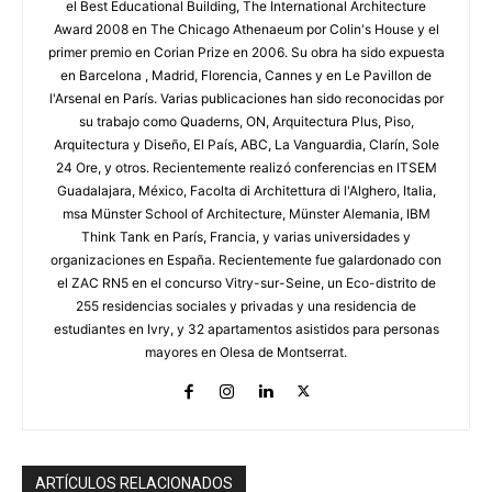
el Best Educational Building, The International Architecture
Award 2008 en The Chicago Athenaeum por Colin's House y el
primer premio en Corian Prize en 2006. Su obra ha sido expuesta
en Barcelona , Madrid, Florencia, Cannes y en Le Pavillon de
l'Arsenal en París. Varias publicaciones han sido reconocidas por
su trabajo como Quaderns, ON, Arquitectura Plus, Piso,
Arquitectura y Diseño, El País, ABC, La Vanguardia, Clarín, Sole
24 Ore, y otros. Recientemente realizó conferencias en ITSEM
Guadalajara, México, Facolta di Architettura di l'Alghero, Italia,
msa Münster School of Architecture, Münster Alemania, IBM
Think Tank en París, Francia, y varias universidades y
organizaciones en España. Recientemente fue galardonado con
el ZAC RN5 en el concurso Vitry-sur-Seine, un Eco-distrito de
255 residencias sociales y privadas y una residencia de
estudiantes en Ivry, y 32 apartamentos asistidos para personas
mayores en Olesa de Montserrat.
ARTÍCULOS RELACIONADOS