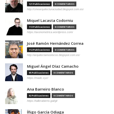
121 Publicaciones
0 COMENTARIOS
http://cinearquitecturaciudad.blogspot.com.es/
Miquel Lacasta Codorniu
113 Publicaciones
0 COMENTARIOS
https://axonometrica.wordpress.com/
José Ramón Hernández Correa
112 Publicaciones
0 COMENTARIOS
http://arquitectamoslocos.blogspot.com.es/
Miguel Ángel Díaz Camacho
95 Publicaciones
0 COMENTARIOS
https://madc.xyz/
Ana Barreiro Blanco
92 Publicaciones
0 COMENTARIOS
https://tallerabierto.gal/gl/
Íñigo García Odiaga