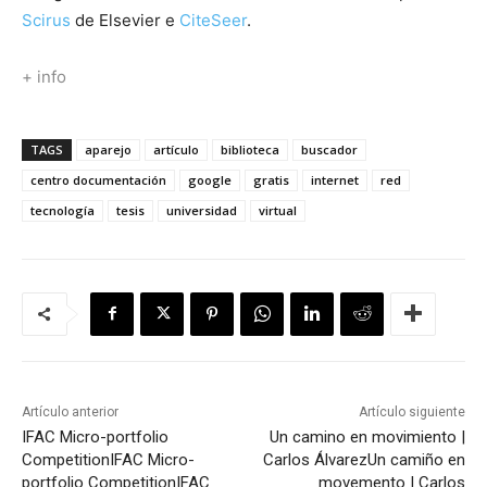
Scirus
de Elsevier e
CiteSeer
.
+ info
TAGS
aparejo
artículo
biblioteca
buscador
centro documentación
google
gratis
internet
red
tecnología
tesis
universidad
virtual
Artículo anterior
Artículo siguiente
IFAC Micro-portfolio
Un camino en movimiento |
Competition
IFAC Micro-
Carlos Álvarez
Un camiño en
portfolio Competition
IFAC
movemento | Carlos