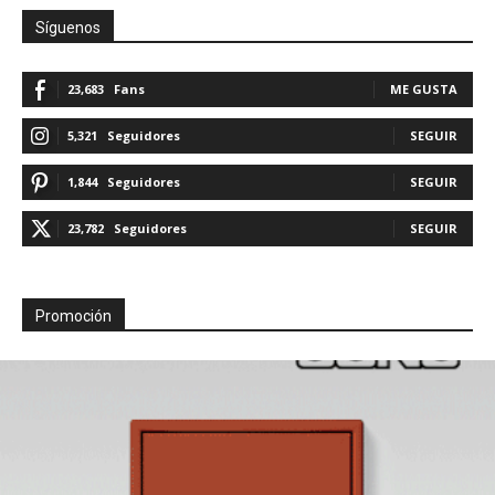
Síguenos
23,683
Fans
ME GUSTA
5,321
Seguidores
SEGUIR
1,844
Seguidores
SEGUIR
23,782
Seguidores
SEGUIR
Promoción