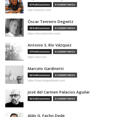
87 Publicaciones
0 COMENTARIOS
http://vaumm.com/
Óscar Tenreiro Degwitz
85 Publicaciones
0 COMENTARIOS
https://oscartenreiro.com/
Antonio S. Río Vázquez
57 Publicaciones
0 COMENTARIOS
https://asrv.es/
Marcelo Gardinetti
56 Publicaciones
0 COMENTARIOS
https://marcelogardinetti.com/
José del Carmen Palacios Aguilar
56 Publicaciones
0 COMENTARIOS
Aldo G. Facho Dede