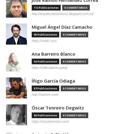
112 Publicaciones
0 COMENTARIOS
http://arquitectamoslocos.blogspot.com.es/
Miguel Ángel Díaz Camacho
95 Publicaciones
0 COMENTARIOS
https://madc.xyz/
Ana Barreiro Blanco
92 Publicaciones
0 COMENTARIOS
https://tallerabierto.gal/gl/
Íñigo García Odiaga
87 Publicaciones
0 COMENTARIOS
http://vaumm.com/
Óscar Tenreiro Degwitz
85 Publicaciones
0 COMENTARIOS
https://oscartenreiro.com/