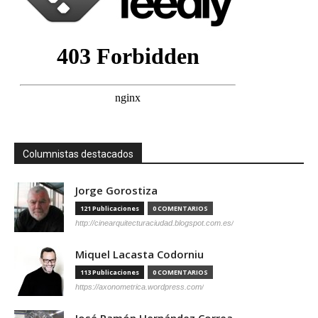
Columnistas destacados
Jorge Gorostiza
121 Publicaciones
0 COMENTARIOS
http://cinearquitecturaciudad.blogspot.com.es/
Miquel Lacasta Codorniu
113 Publicaciones
0 COMENTARIOS
https://axonometrica.wordpress.com/
José Ramón Hernández Correa