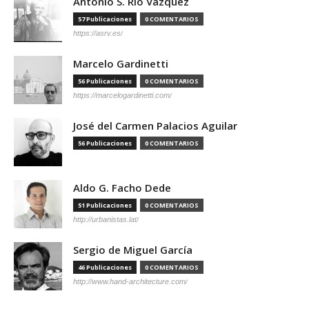
Antonio S. Río Vázquez
57 Publicaciones
0 COMENTARIOS
https://asrv.es/
Marcelo Gardinetti
56 Publicaciones
0 COMENTARIOS
https://marcelogardinetti.com/
José del Carmen Palacios Aguilar
56 Publicaciones
0 COMENTARIOS
Aldo G. Facho Dede
51 Publicaciones
0 COMENTARIOS
http://urbanistas.lat/
Sergio de Miguel García
46 Publicaciones
0 COMENTARIOS
http://www.hand-architecture.com/