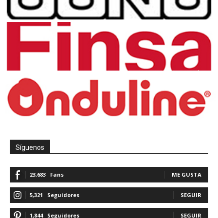
Síguenos
23,683
Fans
ME GUSTA
5,321
Seguidores
SEGUIR
1,844
Seguidores
SEGUIR