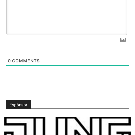
0
COMMENTS
Espónsor