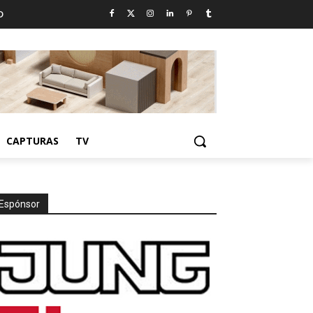
D
CAPTURAS
TV
Espónsor