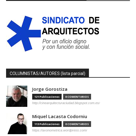
COLUMNISTAS/AUTORES (lista parcial)
Jorge Gorostiza
121 Publicaciones
0 COMENTARIOS
http://cinearquitecturaciudad.blogspot.com.es/
Miquel Lacasta Codorniu
113 Publicaciones
0 COMENTARIOS
https://axonometrica.wordpress.com/