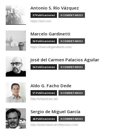
Antonio S. Río Vázquez
57 Publicaciones
0 COMENTARIOS
https://asrv.es/
Marcelo Gardinetti
56 Publicaciones
0 COMENTARIOS
https://marcelogardinetti.com/
José del Carmen Palacios Aguilar
56 Publicaciones
0 COMENTARIOS
Aldo G. Facho Dede
51 Publicaciones
0 COMENTARIOS
http://urbanistas.lat/
Sergio de Miguel García
46 Publicaciones
0 COMENTARIOS
http://www.hand-architecture.com/