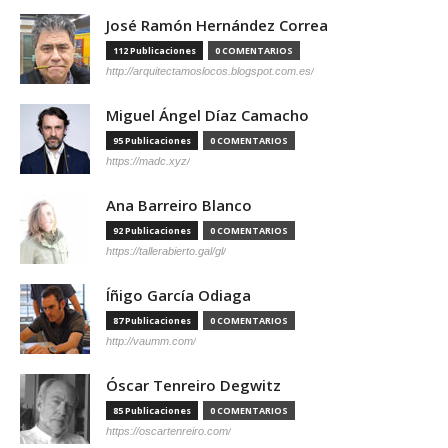
José Ramón Hernández Correa
112 Publicaciones
0 COMENTARIOS
http://arquitectamoslocos.blogspot.com.es/
Miguel Ángel Díaz Camacho
95 Publicaciones
0 COMENTARIOS
https://madc.xyz/
Ana Barreiro Blanco
92 Publicaciones
0 COMENTARIOS
https://tallerabierto.gal/gl/
Íñigo García Odiaga
87 Publicaciones
0 COMENTARIOS
http://vaumm.com/
Óscar Tenreiro Degwitz
85 Publicaciones
0 COMENTARIOS
https://oscartenreiro.com/