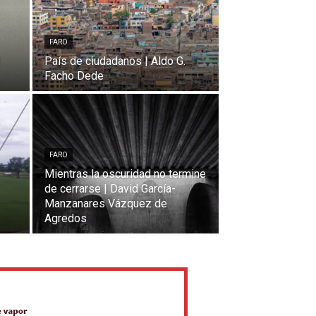
FARO
|
País de ciudadanos | Aldo G.
Facho Dede
FARO
Mientras la oscuridad no termine
de cerrarse | David García-
Manzanares Vázquez de
Agredos