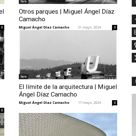
faro
el
Otros parques | Miguel Ángel Díaz
Camacho
Miguel Ángel Díaz Camacho
-
31 mayo, 2024
0
0
faro
El límite de la arquitectura | Miguel
Ángel Díaz Camacho
Miguel Ángel Díaz Camacho
-
17 mayo, 2024
0
0