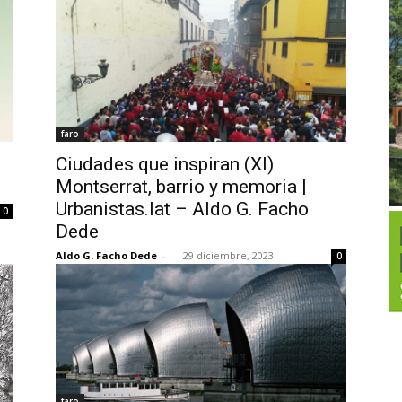
faro
Ciudades que inspiran (XI)
Montserrat, barrio y memoria |
Urbanistas.lat – Aldo G. Facho
0
Dede
Aldo G. Facho Dede
-
29 diciembre, 2023
0
faro