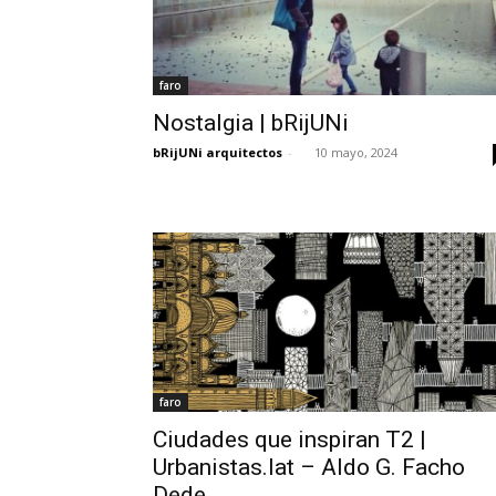
faro
Nostalgia | bRijUNi
bRijUNi arquitectos
-
10 mayo, 2024
faro
Ciudades que inspiran T2 |
Urbanistas.lat – Aldo G. Facho
Dede