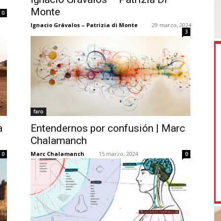
Monte
0
Ignacio Grávalos – Patrizia di Monte
-
29 marzo, 2024
3
faro
a
Entendernos por confusión | Marc
Chalamanch
Marc Chalamanch
-
15 marzo, 2024
0
0