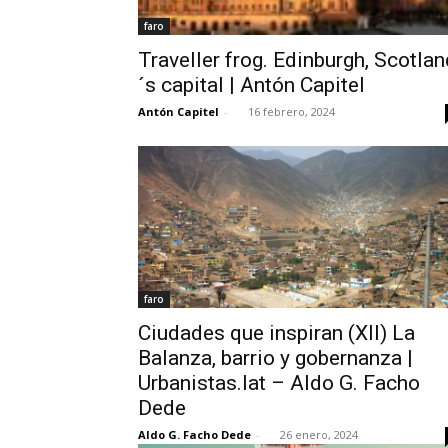
faro
Traveller frog. Edinburgh, Scotlan
´s capital | Antón Capitel
Antón Capitel
-
16 febrero, 2024
faro
Ciudades que inspiran (XII) La
Balanza, barrio y gobernanza |
Urbanistas.lat – Aldo G. Facho
Dede
Aldo G. Facho Dede
-
26 enero, 2024