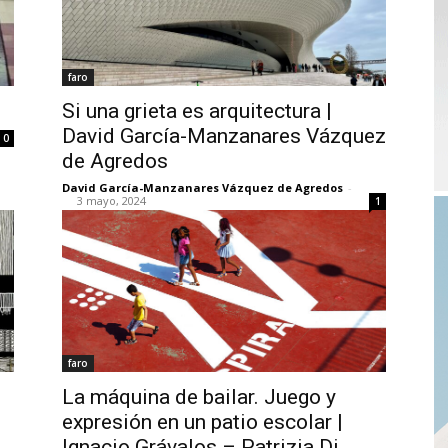
faro
Si una grieta es arquitectura |
David García-Manzanares Vázquez
0
de Agredos
David García-Manzanares Vázquez de Agredos
-
3 mayo, 2024
1
faro
La máquina de bailar. Juego y
expresión en un patio escolar |
Ignacio Grávalos – Patrizia Di