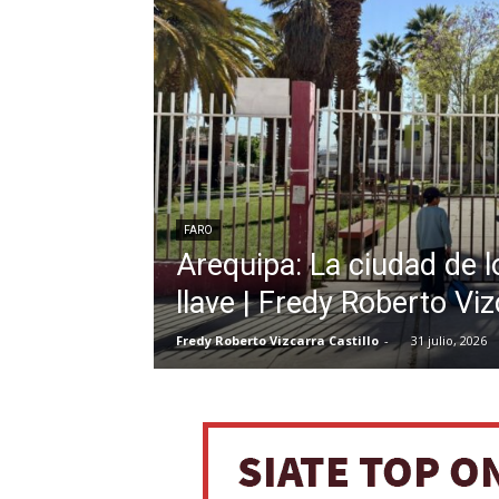
FARO
Arequipa: La ciudad de 
llave | Fredy Roberto Viz
Fredy Roberto Vizcarra Castillo
-
31 julio, 2026