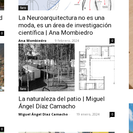
faro
d
La Neuroarquitectura no es una
moda, es un área de investigación
científica | Ana Mombiedro
0
Ana Mombiedro
-
9 febrero, 2024
0
faro
La naturaleza del patio | Miguel
Ángel Díaz Camacho
Miguel Ángel Díaz Camacho
-
19 enero, 2024
0
0