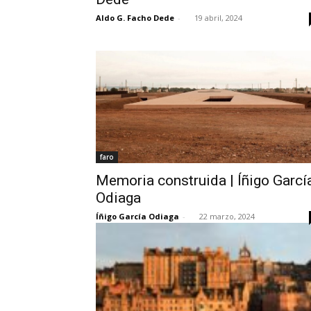
Aldo G. Facho Dede
-
19 abril, 2024
faro
Memoria construida | Íñigo Garcí
Odiaga
Íñigo García Odiaga
-
22 marzo, 2024