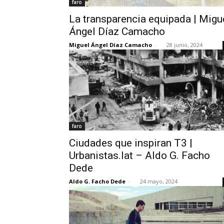
faro
La transparencia equipada | Migu
Ángel Díaz Camacho
Miguel Ángel Díaz Camacho
-
28 junio, 2024
faro
Ciudades que inspiran T3 |
Urbanistas.lat – Aldo G. Facho
Dede
Aldo G. Facho Dede
-
24 mayo, 2024