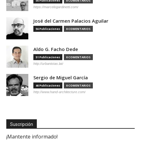
56 Publicaciones
0 COMENTARIOS
https://marcelogardinetti.com/
José del Carmen Palacios Aguilar
56 Publicaciones
0 COMENTARIOS
Aldo G. Facho Dede
51 Publicaciones
0 COMENTARIOS
http://urbanistas.lat/
Sergio de Miguel García
46 Publicaciones
0 COMENTARIOS
http://www.hand-architecture.com/
Suscripción