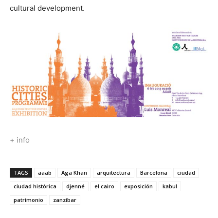
cultural development.
+ info
TAGS
aaab
Aga Khan
arquitectura
Barcelona
ciudad
ciudad histórica
djenné
el cairo
exposición
kabul
patrimonio
zanzíbar