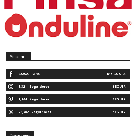
Síguenos
23,683
Fans
ME GUSTA
5,321
Seguidores
SEGUIR
1,844
Seguidores
SEGUIR
23,782
Seguidores
SEGUIR