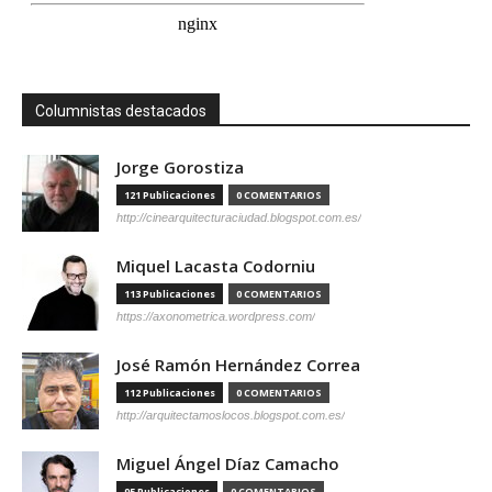
Columnistas destacados
Jorge Gorostiza
121 Publicaciones
0 COMENTARIOS
http://cinearquitecturaciudad.blogspot.com.es/
Miquel Lacasta Codorniu
113 Publicaciones
0 COMENTARIOS
https://axonometrica.wordpress.com/
José Ramón Hernández Correa
112 Publicaciones
0 COMENTARIOS
http://arquitectamoslocos.blogspot.com.es/
Miguel Ángel Díaz Camacho
95 Publicaciones
0 COMENTARIOS