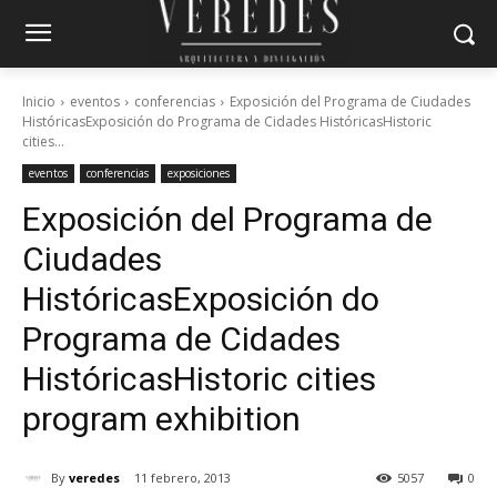
Inicio
eventos
conferencias
Exposición del Programa de Ciudades
HistóricasExposición do Programa de Cidades HistóricasHistoric
cities...
eventos
conferencias
exposiciones
Exposición del Programa de
Ciudades
Históricas
Exposición do
Programa de Cidades
Históricas
Historic cities
program exhibition
By
veredes
11 febrero, 2013
5057
0