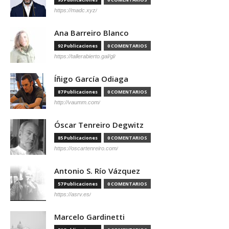
https://madc.xyz/
Ana Barreiro Blanco
92 Publicaciones
0 COMENTARIOS
https://tallerabierto.gal/gl/
Íñigo García Odiaga
87 Publicaciones
0 COMENTARIOS
http://vaumm.com/
Óscar Tenreiro Degwitz
85 Publicaciones
0 COMENTARIOS
https://oscartenreiro.com/
Antonio S. Río Vázquez
57 Publicaciones
0 COMENTARIOS
https://asrv.es/
Marcelo Gardinetti