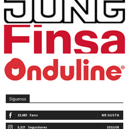
Síguenos
23,683
Fans
ME GUSTA
5,321
Seguidores
SEGUIR