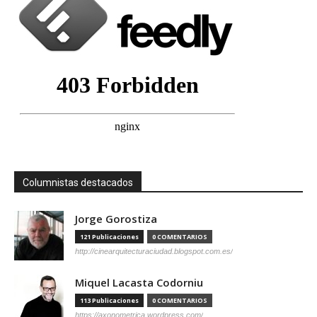
Columnistas destacados
Jorge Gorostiza
121 Publicaciones
0 COMENTARIOS
http://cinearquitecturaciudad.blogspot.com.es/
Miquel Lacasta Codorniu
113 Publicaciones
0 COMENTARIOS
https://axonometrica.wordpress.com/