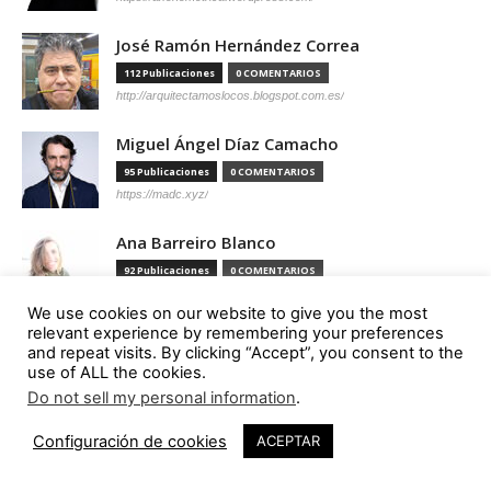
José Ramón Hernández Correa
112 Publicaciones
0 COMENTARIOS
http://arquitectamoslocos.blogspot.com.es/
Miguel Ángel Díaz Camacho
95 Publicaciones
0 COMENTARIOS
https://madc.xyz/
Ana Barreiro Blanco
92 Publicaciones
0 COMENTARIOS
https://tallerabierto.gal/gl/
We use cookies on our website to give you the most
relevant experience by remembering your preferences
Íñigo García Odiaga
and repeat visits. By clicking “Accept”, you consent to the
87 Publicaciones
0 COMENTARIOS
use of ALL the cookies.
http://vaumm.com/
Do not sell my personal information
.
47
Óscar Tenreiro Degwitz
Configuración de cookies
ACEPTAR
85 Publicaciones
0 COMENTARIOS
https://oscartenreiro.com/