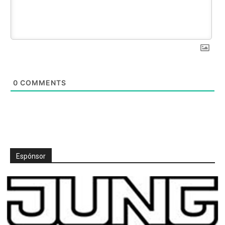
0
COMMENTS
Espónsor