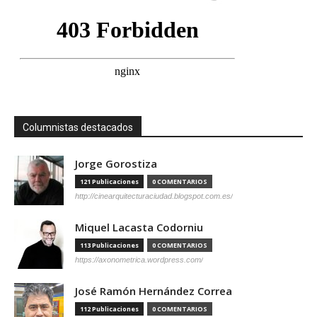
Columnistas destacados
Jorge Gorostiza
121 Publicaciones
0 COMENTARIOS
http://cinearquitecturaciudad.blogspot.com.es/
Miquel Lacasta Codorniu
113 Publicaciones
0 COMENTARIOS
https://axonometrica.wordpress.com/
José Ramón Hernández Correa
112 Publicaciones
0 COMENTARIOS