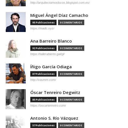
http://arquitectamoslocos.blogspot.com.es/
Miguel Ángel Díaz Camacho
95 Publicaciones
0 COMENTARIOS
https://madc.xyz/
Ana Barreiro Blanco
92 Publicaciones
0 COMENTARIOS
https://tallerabierto.gal/gl/
Íñigo García Odiaga
87 Publicaciones
0 COMENTARIOS
http://vaumm.com/
Óscar Tenreiro Degwitz
85 Publicaciones
0 COMENTARIOS
https://oscartenreiro.com/
Antonio S. Río Vázquez
57 Publicaciones
0 COMENTARIOS