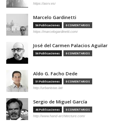
https://asrv.es/
Marcelo Gardinetti
56 Publicaciones
0 COMENTARIOS
https://marcelogardinetti.com/
José del Carmen Palacios Aguilar
56 Publicaciones
0 COMENTARIOS
Aldo G. Facho Dede
51 Publicaciones
0 COMENTARIOS
http://urbanistas.lat/
Sergio de Miguel García
46 Publicaciones
0 COMENTARIOS
http://www.hand-architecture.com/