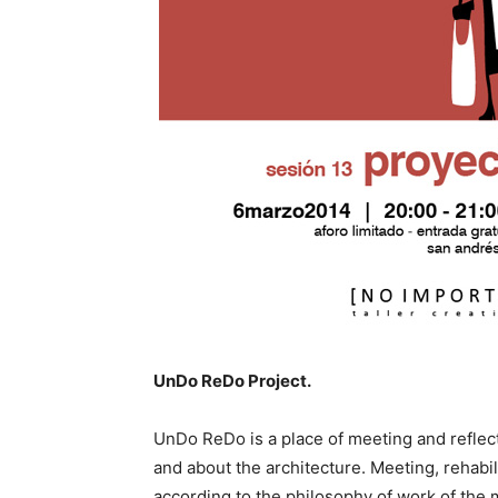
UnDo ReDo Project.
UnDo ReDo is a place of meeting and reflecti
and about the architecture. Meeting, rehabili
according to the philosophy of work of the 