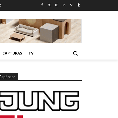
D
CAPTURAS
TV
Espónsor