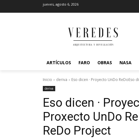
jueves, agosto 6, 2026
ARTÍCULOS
FARO
OBRAS
NASA
Inicio
deriva
Eso dicen · Proyecto UnDo ReDoEso di
deriva
Eso dicen · Proye
Proxecto UnDo R
ReDo Project