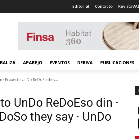
Editorial
Contacto
RevistaVA
BALIZA
APAREJO
EVENTOS
DERIVA
PUBLICACIONES
n · Proxecto UnDo ReDoSo they...
cto UnDo ReDo
Eso din ·
eDo
So they say · UnDo