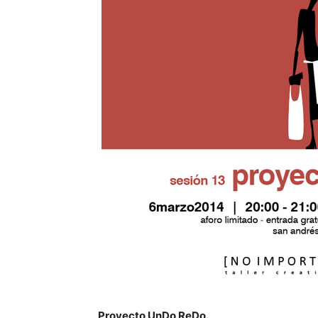
Proyecto UnDo ReDo.