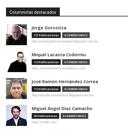
Columnistas destacados
Jorge Gorostiza
121 Publicaciones
0 COMENTARIOS
http://cinearquitecturaciudad.blogspot.com.es/
Miquel Lacasta Codorniu
113 Publicaciones
0 COMENTARIOS
https://axonometrica.wordpress.com/
José Ramón Hernández Correa
112 Publicaciones
0 COMENTARIOS
http://arquitectamoslocos.blogspot.com.es/
Miguel Ángel Díaz Camacho
95 Publicaciones
0 COMENTARIOS
https://madc.xyz/