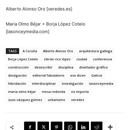
Alberto Alonso Oro [veredes.es]
Maria Olmo Béjar + Borja López Cotelo
[lasonceymedia.com]
TAGS
A Coruña
Alberto Alonso Oro
arquitectura gallega
Borja López Cotelo
cibrán rico lópez
ciudad
conferencia
construcción
desescribir
disciplina
diseñador gráfico
divulgación
editorial fabulatorio
eso dicen
Galicia
hibridación
interdisciplinar
investigación
lasonceymedia
maria olmo béjar
mesa redonda
no importa
suso vázquez gómez
urbanismo
veredes