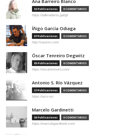
Ana Barreiro Blanco
92 Publicaciones
0 COMENTARIOS
https://tallerabierto.gal/gl/
Íñigo García Odiaga
87 Publicaciones
0 COMENTARIOS
http://vaumm.com/
Óscar Tenreiro Degwitz
85 Publicaciones
0 COMENTARIOS
https://oscartenreiro.com/
Antonio S. Río Vázquez
57 Publicaciones
0 COMENTARIOS
https://asrv.es/
Marcelo Gardinetti
56 Publicaciones
0 COMENTARIOS
https://marcelogardinetti.com/