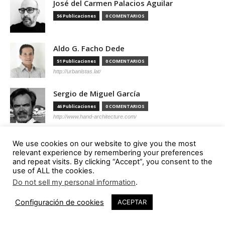
José del Carmen Palacios Aguilar
56 Publicaciones
0 COMENTARIOS
Aldo G. Facho Dede
51 Publicaciones
0 COMENTARIOS
http://urbanistas.lat/
Sergio de Miguel García
46 Publicaciones
0 COMENTARIOS
http://www.hand-architecture.com/
We use cookies on our website to give you the most
relevant experience by remembering your preferences
and repeat visits. By clicking “Accept”, you consent to the
Suscripción
use of ALL the cookies.
Do not sell my personal information
.
Configuración de cookies
ACEPTAR