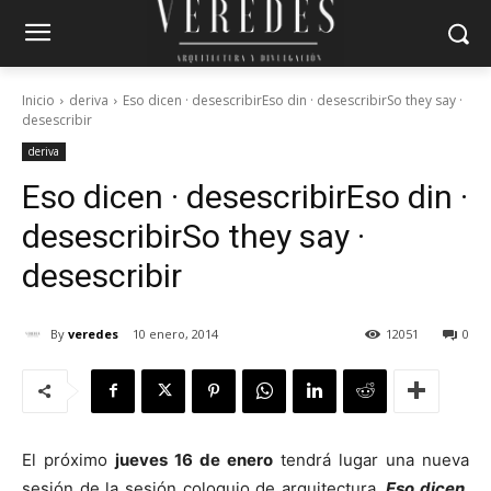
Inicio
deriva
Eso dicen · desescribirEso din · desescribirSo they say ·
desescribir
deriva
Eso dicen · desescribir
Eso din ·
desescribir
So they say ·
desescribir
By
veredes
10 enero, 2014
12051
0
El próximo
jueves 16 de enero
tendrá lugar una nueva
sesión de la sesión coloquio de arquitectura,
Eso dicen.