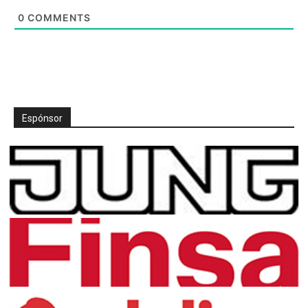
0
COMMENTS
Espónsor