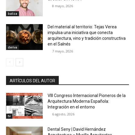
8 mayo, 2026
baliza
Del material al territorio: Tejas Verea
impulsa una iniciativa que conecta
arquitectura, vino y tradición constructiva
en el Salnés
deriva
7 mayo, 2026
ARTÍCULOS DEL AUTOR
VIII Congreso Internacional Pioneros de la
Arquitectura Moderna Española:
Integración en el entorno
6 agosto, 2026
tv
Dental Seny | David Hernández
Arquitectura – Murillo Arquitectos