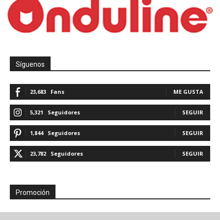
Síguenos
23,683
Fans
ME GUSTA
5,321
Seguidores
SEGUIR
1,844
Seguidores
SEGUIR
23,782
Seguidores
SEGUIR
Promoción