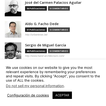
José del Carmen Palacios Aguilar
56 Publicaciones
0 COMENTARIOS
Aldo G. Facho Dede
51 Publicaciones
0 COMENTARIOS
http://urbanistas.lat/
Sergio de Miguel García
46 Publicaciones
0 COMENTARIOS
http://www.hand-architecture.com/
We use cookies on our website to give you the most
relevant experience by remembering your preferences
and repeat visits. By clicking “Accept”, you consent to the
Suscripción
use of ALL the cookies.
Do not sell my personal information
.
Configuración de cookies
ACEPTAR