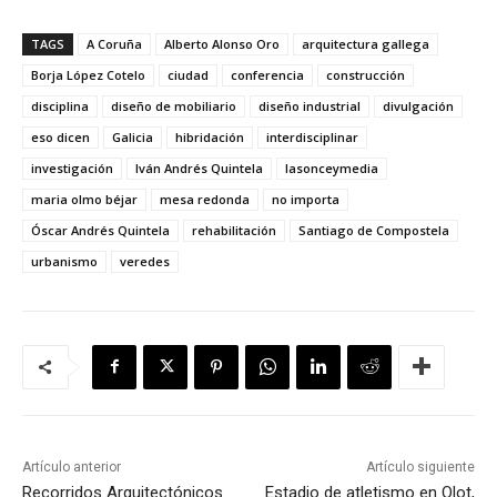
TAGS
A Coruña
Alberto Alonso Oro
arquitectura gallega
Borja López Cotelo
ciudad
conferencia
construcción
disciplina
diseño de mobiliario
diseño industrial
divulgación
eso dicen
Galicia
hibridación
interdisciplinar
investigación
Iván Andrés Quintela
lasonceymedia
maria olmo béjar
mesa redonda
no importa
Óscar Andrés Quintela
rehabilitación
Santiago de Compostela
urbanismo
veredes
Artículo anterior
Artículo siguiente
Recorridos Arquitectónicos
Estadio de atletismo en Olot,