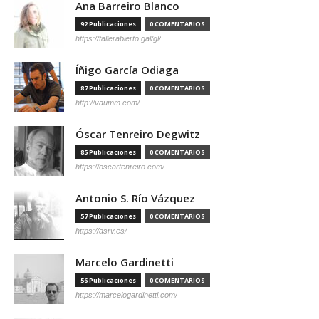
Ana Barreiro Blanco
92 Publicaciones
0 COMENTARIOS
https://tallerabierto.gal/gl/
Íñigo García Odiaga
87 Publicaciones
0 COMENTARIOS
http://vaumm.com/
Óscar Tenreiro Degwitz
85 Publicaciones
0 COMENTARIOS
https://oscartenreiro.com/
Antonio S. Río Vázquez
57 Publicaciones
0 COMENTARIOS
https://asrv.es/
Marcelo Gardinetti
56 Publicaciones
0 COMENTARIOS
https://marcelogardinetti.com/