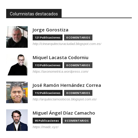
Columnistas destacados
Jorge Gorostiza
121 Publicaciones
0 COMENTARIOS
http://cinearquitecturaciudad.blogspot.com.es/
Miquel Lacasta Codorniu
113 Publicaciones
0 COMENTARIOS
https://axonometrica.wordpress.com/
José Ramón Hernández Correa
112 Publicaciones
0 COMENTARIOS
http://arquitectamoslocos.blogspot.com.es/
Miguel Ángel Díaz Camacho
95 Publicaciones
0 COMENTARIOS
https://madc.xyz/