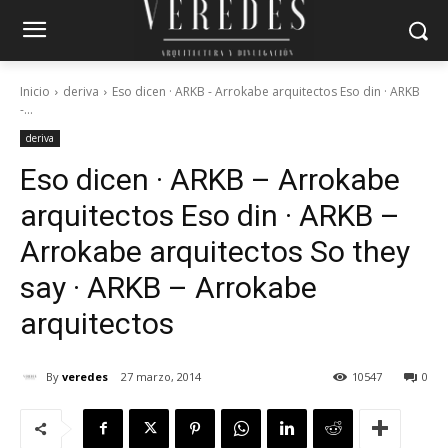
Inicio
deriva
Eso dicen · ARKB - Arrokabe arquitectos Eso din · ARKB
-...
deriva
Eso dicen · ARKB – Arrokabe
arquitectos
Eso din · ARKB –
Arrokabe arquitectos
So they
say · ARKB – Arrokabe
arquitectos
By
veredes
27 marzo, 2014
10547
0